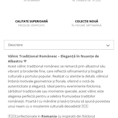
IN ROMANIA
IN TERMEN DE 14 ZILE
CALITATE SUPERIOARĂ
COLECȚIE NOUĂ
PRODUSE VERIFICATE
ÎN FIECARE SĂPTĂMÂNĂ
Descriere
Vâlnic Tradițional Românesc – Eleganță în Nuanțe de
Albastru
💙
Acest vâlnic tradițional românesc se remarcă prin albastrul său
vibrant și broderiile fine, care reflectă rafinamentul și bogăția
culturală a portului popular. Realizat cu atenție la detalii, vâlnicul
îmbină motivele geometrice și florale, oferind o notă de
autenticitate și eleganță. Ideal pentru evenimente folclorice,
sărbători tradiționale sau momente speciale, acest vâlnic este
alegerea perfectă pentru a celebra frumusețea tradițiilor
românești. Poartă-l cu mândrie și lasă-ți ținuta să spună povestea
unui neam cu o moștenire culturală deosebită! 🇷🇴
🇷🇴Confectionate in
Romania
cu inspiratii din folclorul