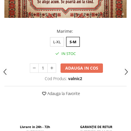
Marime
:
L-XL
S-M
IN STOC
ADAUGA IN COS
Cod Produs:
valnic2
Adauga la Favorite
Livrare in 24h - 72h
GARANȚIE DE RETUR