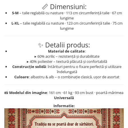
📏 Dimensiuni:
S-M
– talie reglabilă cu nasture · 113 cm circumferință talie · 67 cm
lungime
L-XL
– talie reglabilă cu nasture · 123 cm circumferință talie · 75 cm
lungime
✨ Detalii produs:
Material de calitate
:
▸ 60% acrilic – rezistență și durabilitate
▸ 40% poliester – textură plăcută și confortabilă
Construcție solidă
: întărituri pentru o fixare perfectă și utilizare
îndelungată
Culoare
: albastru & alb – o combinație clasică, ușor de asortat
📸
Modelul din imagine
: 161 cm · 61 kg · 93 cm bust · poartă mărimea
Universală
Informatie: