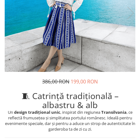
Geci
Jucarii
Tricouri
Treninguri
Ii traditionale
Rochii traditionale
Rochii Elegante
Costume populare
Fote & Catrinte
Incaltaminte
386,00 RON
199,00 RON
🧵 Catrință tradițională –
albastru & alb
Un
design tradițional unic
, inspirat din regiunea
Transilvania
, ce
reflectă frumusețea și simplitatea portului românesc. Ideală pentru
evenimente speciale, dar și pentru a aduce un strop de autenticitate în
garderoba ta de zi cu zi.