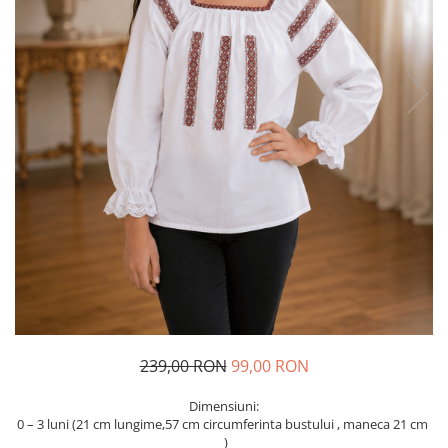
Geci
Jucarii
Tricouri
Treninguri
Ii traditionale
Rochii traditionale
Rochii Elegante
Costume populare
Fote & Catrinte
Incaltaminte
239,00 RON
99,00 RON
Dimensiuni:
0 – 3 luni (21 cm lungime,57 cm circumferinta bustului , maneca 21 cm
)