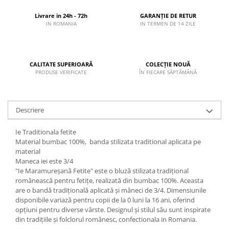
Livrare in 24h - 72h
GARANȚIE DE RETUR
IN ROMANIA
IN TERMEN DE 14 ZILE
CALITATE SUPERIOARĂ
COLECȚIE NOUĂ
PRODUSE VERIFICATE
ÎN FIECARE SĂPTĂMÂNĂ
Descriere
Ie Traditionala fetite
Material bumbac 100%, banda stilizata traditional aplicata pe
material
Maneca iei este 3/4
"Ie Maramureșană Fetite" este o bluză stilizata tradițional
românească pentru fetițe, realizată din bumbac 100%. Aceasta
are o bandă tradițională aplicată și mâneci de 3/4. Dimensiunile
disponibile variază pentru copii de la 0 luni la 16 ani, oferind
opțiuni pentru diverse vârste. Designul și stilul său sunt inspirate
din tradițiile și folclorul românesc, confectionala in Romania.