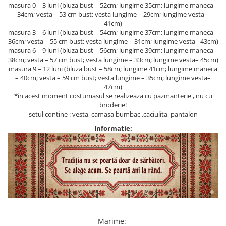
masura 0 – 3 luni (bluza bust – 52cm; lungime 35cm; lungime maneca –
34cm; vesta – 53 cm bust; vesta lungime – 29cm; lungime vesta –
41cm)
masura 3 – 6 luni (bluza bust – 54cm; lungime 37cm; lungime maneca –
36cm; vesta – 55 cm bust; vesta lungime – 31cm; lungime vesta– 43cm)
masura 6 – 9 luni (bluza bust – 56cm; lungime 39cm; lungime maneca –
38cm; vesta – 57 cm bust; vesta lungime – 33cm; lungime vesta– 45cm)
masura 9 – 12 luni (bluza bust – 58cm; lungime 41cm; lungime maneca
– 40cm; vesta – 59 cm bust; vesta lungime – 35cm; lungime vesta–
47cm)
*in acest moment costumasul se realizeaza cu pazmanterie , nu cu
broderie!
setul contine : vesta, camasa bumbac ,caciulita, pantalon
Informatie:
Marime
: