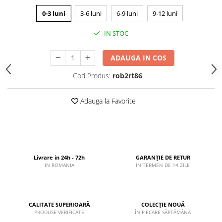
0-3 luni
3-6 luni
6-9 luni
9-12 luni
IN STOC
ADAUGA IN COS
Cod Produs:
rob2rt86
Adauga la Favorite
Livrare in 24h - 72h
GARANȚIE DE RETUR
IN ROMANIA
IN TERMEN DE 14 ZILE
CALITATE SUPERIOARĂ
COLECȚIE NOUĂ
PRODUSE VERIFICATE
ÎN FIECARE SĂPTĂMÂNĂ