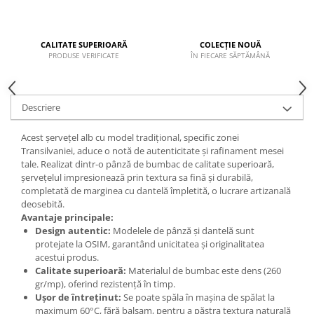
CALITATE SUPERIOARĂ
COLECȚIE NOUĂ
PRODUSE VERIFICATE
ÎN FIECARE SĂPTĂMÂNĂ
Descriere
Acest șervețel alb cu model tradițional, specific zonei
Transilvaniei, aduce o notă de autenticitate și rafinament mesei
tale. Realizat dintr-o pânză de bumbac de calitate superioară,
șervețelul impresionează prin textura sa fină și durabilă,
completată de marginea cu dantelă împletită, o lucrare artizanală
deosebită.
Avantaje principale:
Design autentic:
Modelele de pânză și dantelă sunt
protejate la OSIM, garantând unicitatea și originalitatea
acestui produs.
Calitate superioară:
Materialul de bumbac este dens (260
gr/mp), oferind rezistență în timp.
Ușor de întreținut:
Se poate spăla în mașina de spălat la
maximum 60°C, fără balsam, pentru a păstra textura naturală