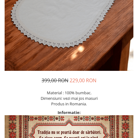
Geci
Jucarii
Tricouri
Treninguri
Ii traditionale
Rochii traditionale
Rochii Elegante
Costume populare
Fote & Catrinte
Incaltaminte
399,00 RON
229,00 RON
Material : 100% bumbac.
Dimensiuni: vezi mai jos masuri
Produs in Romania.
Informatie: