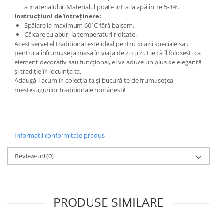
a materialului. Materialul poate intra la apă între 5-8%.
Instrucțiuni de întreținere:
Spălare la maximum 60°C fără balsam.
Călcare cu abur, la temperaturi ridicate.
Acest șervețel tradițional este ideal pentru ocazii speciale sau
pentru a înfrumuseța masa în viața de zi cu zi. Fie că îl folosești ca
element decorativ sau funcțional, el va aduce un plus de eleganță
și tradiție în locuința ta.
Adaugă-l acum în colecția ta și bucură-te de frumusețea
meșteșugurilor tradiționale românești!
Informatii conformitate produs
Review-uri
(0)
PRODUSE SIMILARE