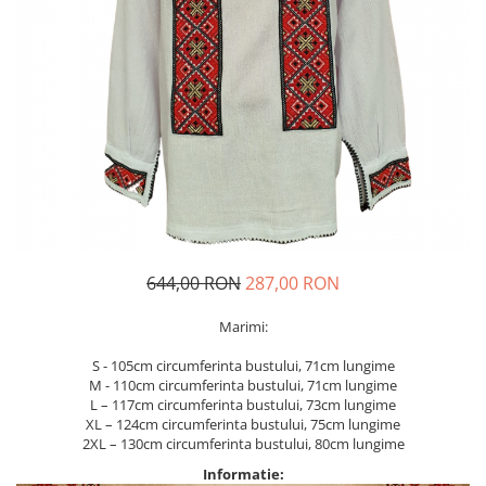
Geci
Jucarii
Tricouri
Treninguri
Ii traditionale
Rochii traditionale
Rochii Elegante
Costume populare
Fote & Catrinte
Incaltaminte
644,00 RON
287,00 RON
Marimi:
S - 105cm circumferinta bustului, 71cm lungime
M - 110cm circumferinta bustului, 71cm lungime
L – 117cm circumferinta bustului, 73cm lungime
XL – 124cm circumferinta bustului, 75cm lungime
2XL – 130cm circumferinta bustului, 80cm lungime
Informatie: