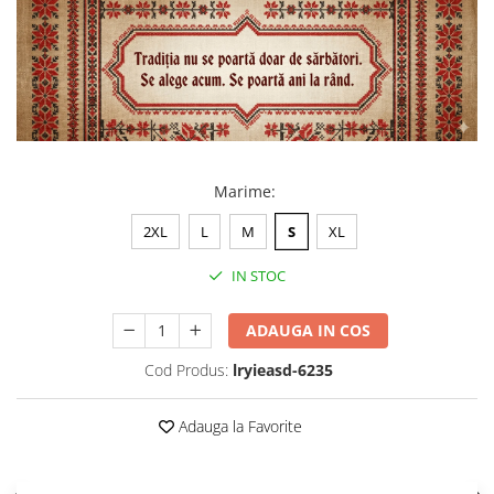
Marime
:
2XL
L
M
S
XL
IN STOC
ADAUGA IN COS
Cod Produs:
lryieasd-6235
Adauga la Favorite