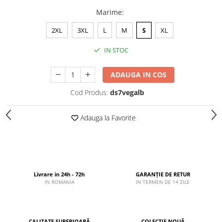
Marime
:
2XL
3XL
L
M
S
XL
IN STOC
ADAUGA IN COS
Cod Produs:
ds7vegalb
Adauga la Favorite
Livrare in 24h - 72h
GARANȚIE DE RETUR
IN ROMANIA
IN TERMEN DE 14 ZILE
CALITATE SUPERIOARĂ
COLECȚIE NOUĂ