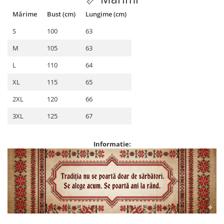
Mărime
Bust (cm)
Lungime (cm)
S
100
63
M
105
63
L
110
64
XL
115
65
2XL
120
66
3XL
125
67
Informatie: