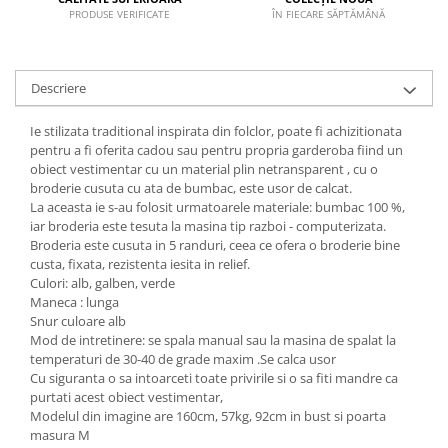
PRODUSE VERIFICATE
ÎN FIECARE SĂPTĂMÂNĂ
Descriere
Ie stilizata traditional inspirata din folclor, poate fi achizitionata
pentru a fi oferita cadou sau pentru propria garderoba fiind un
obiect vestimentar cu un material plin netransparent , cu o
broderie cusuta cu ata de bumbac, este usor de calcat.
La aceasta ie s-au folosit urmatoarele materiale: bumbac 100 %,
iar broderia este tesuta la masina tip razboi - computerizata.
Broderia este cusuta in 5 randuri, ceea ce ofera o broderie bine
custa, fixata, rezistenta iesita in relief.
Culori: alb, galben, verde
Maneca : lunga
Snur culoare alb
Mod de intretinere: se spala manual sau la masina de spalat la
temperaturi de 30-40 de grade maxim .Se calca usor
Cu siguranta o sa intoarceti toate privirile si o sa fiti mandre ca
purtati acest obiect vestimentar,
Modelul din imagine are 160cm, 57kg, 92cm in bust si poarta
masura M