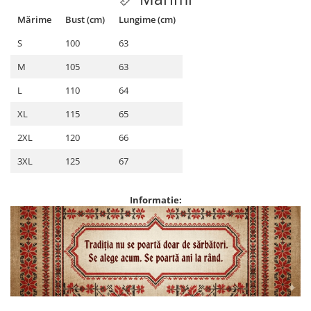
Mărime
Bust (cm)
Lungime (cm)
S
100
63
M
105
63
L
110
64
XL
115
65
2XL
120
66
3XL
125
67
Informatie: