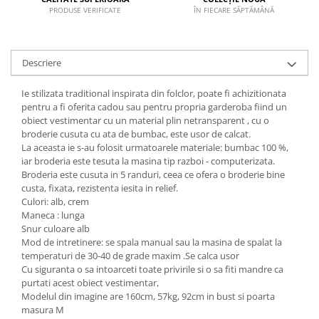
PRODUSE VERIFICATE
ÎN FIECARE SĂPTĂMÂNĂ
Descriere
Ie stilizata traditional inspirata din folclor, poate fi achizitionata
pentru a fi oferita cadou sau pentru propria garderoba fiind un
obiect vestimentar cu un material plin netransparent , cu o
broderie cusuta cu ata de bumbac, este usor de calcat.
La aceasta ie s-au folosit urmatoarele materiale: bumbac 100 %,
iar broderia este tesuta la masina tip razboi - computerizata.
Broderia este cusuta in 5 randuri, ceea ce ofera o broderie bine
custa, fixata, rezistenta iesita in relief.
Culori: alb, crem
Maneca : lunga
Snur culoare alb
Mod de intretinere: se spala manual sau la masina de spalat la
temperaturi de 30-40 de grade maxim .Se calca usor
Cu siguranta o sa intoarceti toate privirile si o sa fiti mandre ca
purtati acest obiect vestimentar,
Modelul din imagine are 160cm, 57kg, 92cm in bust si poarta
masura M