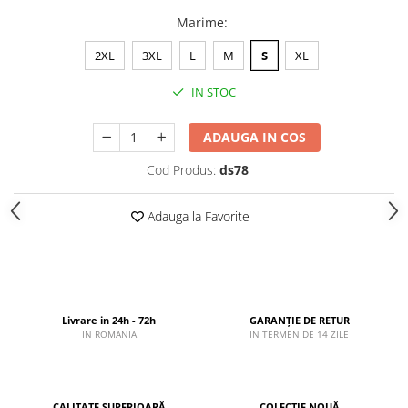
Marime
:
2XL
3XL
L
M
S
XL
IN STOC
ADAUGA IN COS
Cod Produs:
ds78
Adauga la Favorite
Livrare in 24h - 72h
GARANȚIE DE RETUR
IN ROMANIA
IN TERMEN DE 14 ZILE
CALITATE SUPERIOARĂ
COLECȚIE NOUĂ