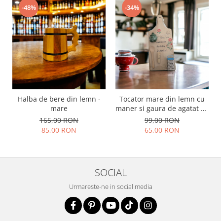
-48%
-34%
Halba de bere din lemn -
Tocator mare din lemn cu
mare
maner si gaura de agatat 35
cm si accesorii - Bunica
165,00 RON
99,00 RON
85,00 RON
65,00 RON
SOCIAL
Urmareste-ne in social media