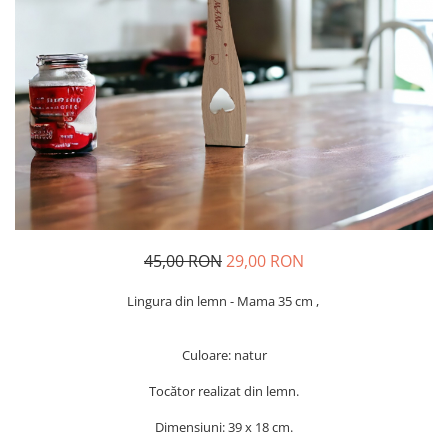
Geci
Jucarii
Tricouri
Treninguri
Ii traditionale
Rochii traditionale
Rochii Elegante
Costume populare
Fote & Catrinte
Incaltaminte
45,00 RON
29,00 RON
Lingura din lemn - Mama 35 cm ,
Culoare: natur
Tocător realizat din lemn.
Dimensiuni: 39 x 18 cm.