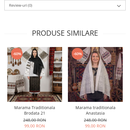
Review-uri
(0)
PRODUSE SIMILARE
-60%
-60%
Marama Traditionala
Marama traditionala
Brodata 21
Anastasia
248,00 RON
248,00 RON
99,00 RON
99,00 RON