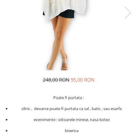
Geci
Jucarii
Tricouri
Treninguri
Ii traditionale
Rochii traditionale
Rochii Elegante
Costume populare
Fote & Catrinte
Incaltaminte
248,00 RON
95,00 RON
Poate fi purtata :
zilnic , deoarce poate fi purtata ca sal , batic , sau esarfa
evenimente : viitoarele mirese, nasa botez
biserica