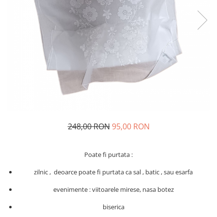
Geci
Jucarii
Tricouri
Treninguri
Ii traditionale
Rochii traditionale
Rochii Elegante
Costume populare
Fote & Catrinte
Incaltaminte
248,00 RON
95,00 RON
Poate fi purtata :
zilnic , deoarce poate fi purtata ca sal , batic , sau esarfa
evenimente : viitoarele mirese, nasa botez
biserica