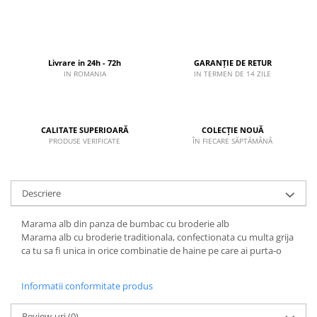
Livrare in 24h - 72h
GARANȚIE DE RETUR
IN ROMANIA
IN TERMEN DE 14 ZILE
CALITATE SUPERIOARĂ
COLECȚIE NOUĂ
PRODUSE VERIFICATE
ÎN FIECARE SĂPTĂMÂNĂ
Descriere
Marama alb din panza de bumbac cu broderie alb
Marama alb cu broderie traditionala, confectionata cu multa grija
ca tu sa fi unica in orice combinatie de haine pe care ai purta-o
Informatii conformitate produs
Review-uri
(0)