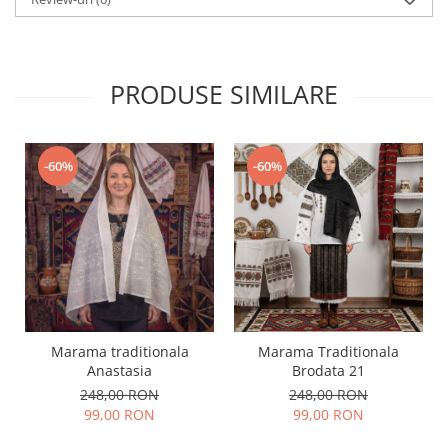
PRODUSE SIMILARE
-60%
-60%
Marama traditionala
Marama Traditionala
Anastasia
Brodata 21
248,00 RON
248,00 RON
99,00 RON
99,00 RON