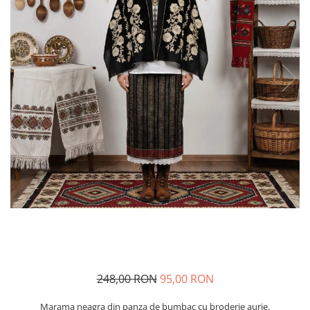
Geci
Jucarii
Tricouri
Treninguri
Ii traditionale
Rochii traditionale
Rochii Elegante
Costume populare
Fote & Catrinte
Incaltaminte
248,00 RON
95,00 RON
Marama neagra din panza de bumbac cu broderie aurie.