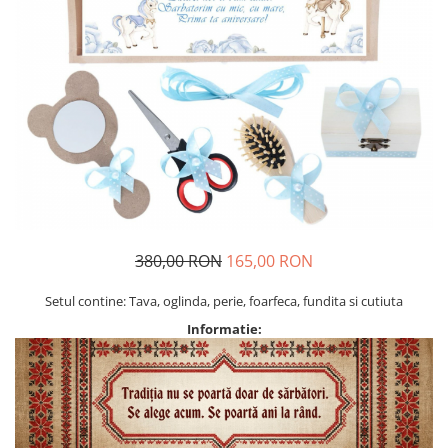
Geci
Jucarii
Tricouri
Treninguri
Ii traditionale
Rochii traditionale
Rochii Elegante
Costume populare
Fote & Catrinte
Incaltaminte
380,00 RON
165,00 RON
Setul contine: Tava, oglinda, perie, foarfeca, fundita si cutiuta
Informatie: