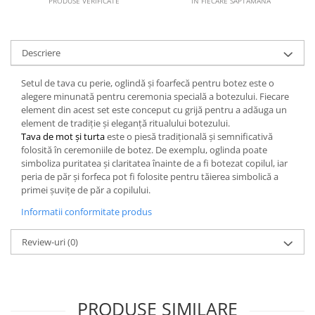
PRODUSE VERIFICATE
ÎN FIECARE SĂPTĂMÂNĂ
Descriere
Setul de tava cu perie, oglindă și foarfecă pentru botez este o
alegere minunată pentru ceremonia specială a botezului. Fiecare
element din acest set este conceput cu grijă pentru a adăuga un
element de tradiție și eleganță ritualului botezului.
Tava de mot și turta
este o piesă tradițională și semnificativă
folosită în ceremoniile de botez. De exemplu, oglinda poate
simboliza puritatea și claritatea înainte de a fi botezat copilul, iar
peria de păr și forfeca pot fi folosite pentru tăierea simbolică a
primei șuvițe de păr a copilului.
Informatii conformitate produs
Review-uri
(0)
PRODUSE SIMILARE