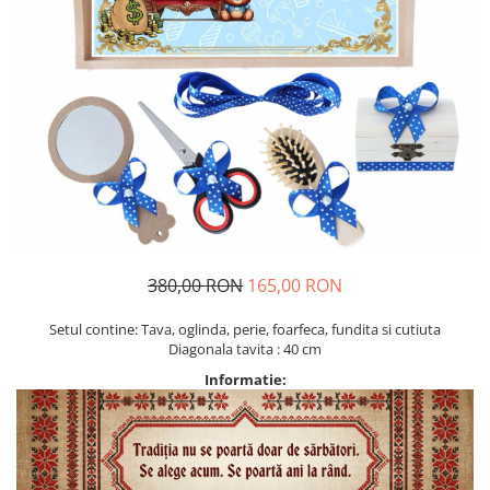
Geci
Jucarii
Tricouri
Treninguri
Ii traditionale
Rochii traditionale
Rochii Elegante
Costume populare
Fote & Catrinte
Incaltaminte
380,00 RON
165,00 RON
Setul contine: Tava, oglinda, perie, foarfeca, fundita si cutiuta
Diagonala tavita : 40 cm
Informatie: