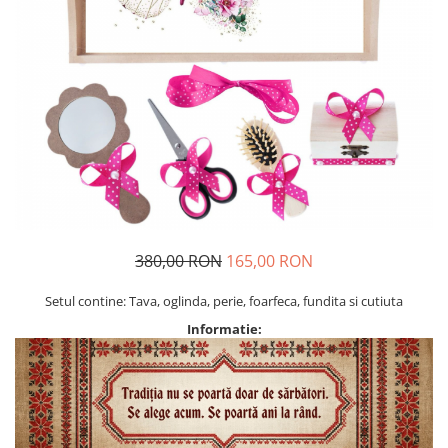
Geci
Jucarii
Tricouri
Treninguri
Ii traditionale
Rochii traditionale
Rochii Elegante
Costume populare
Fote & Catrinte
Incaltaminte
380,00 RON
165,00 RON
Setul contine: Tava, oglinda, perie, foarfeca, fundita si cutiuta
Informatie: