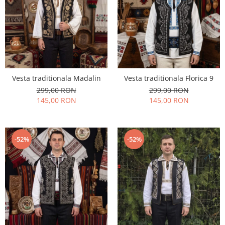
Vesta traditionala Madalin
Vesta traditionala Florica 9
299,00 RON
299,00 RON
145,00 RON
145,00 RON
-52%
-52%