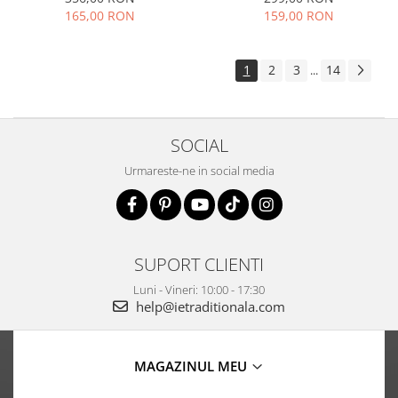
165,00 RON
159,00 RON
1
2
3
14
...
SOCIAL
Urmareste-ne in social media
SUPORT CLIENTI
Luni - Vineri: 10:00 - 17:30
help@ietraditionala.com
MAGAZINUL MEU