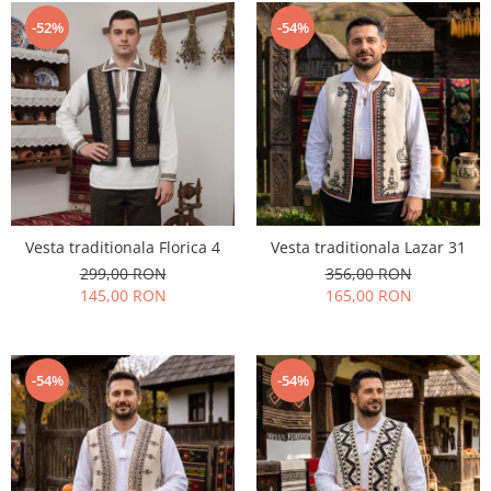
-52%
-54%
Vesta traditionala Florica 4
Vesta traditionala Lazar 31
299,00 RON
356,00 RON
145,00 RON
165,00 RON
-54%
-54%