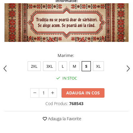
Informatie:
Marime
:
2XL
3XL
L
M
S
XL
IN STOC
ADAUGA IN COS
Cod Produs:
768543
Adauga la Favorite