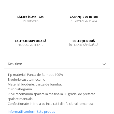
Livrare in 24h - 72h
GARANȚIE DE RETUR
IN ROMANIA
IN TERMEN DE 14 ZILE
CALITATE SUPERIOARĂ
COLECȚIE NOUĂ
PRODUSE VERIFICATE
ÎN FIECARE SĂPTĂMÂNĂ
Descriere
Tip material: Panza de Bumbac 100%
Broderie cusuta mecanic
Material broderie: panza de bumbac
Culori:alb/grena
✅ Se recomanda spalare la masina la 30 grade, de preferat
spalare manuala.
Confectionate in India cu inspiratii din folclorul romanesc.
Informatii conformitate produs