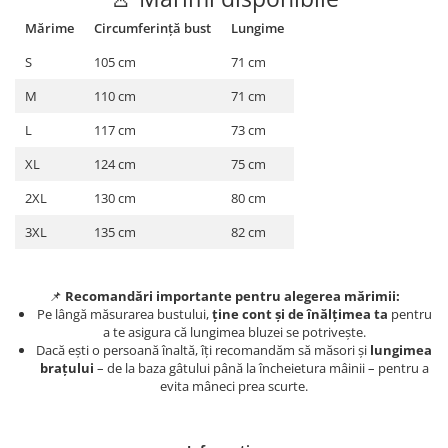
Mărime
Circumferință bust
Lungime
S
105 cm
71 cm
M
110 cm
71 cm
L
117 cm
73 cm
XL
124 cm
75 cm
2XL
130 cm
80 cm
3XL
135 cm
82 cm
📌
Recomandări importante pentru alegerea mărimii:
Pe lângă măsurarea bustului,
ține cont și de înălțimea ta
pentru
a te asigura că lungimea bluzei se potrivește.
Dacă ești o persoană înaltă, îți recomandăm să măsori și
lungimea
brațului
– de la baza gâtului până la încheietura mâinii – pentru a
evita mâneci prea scurte.