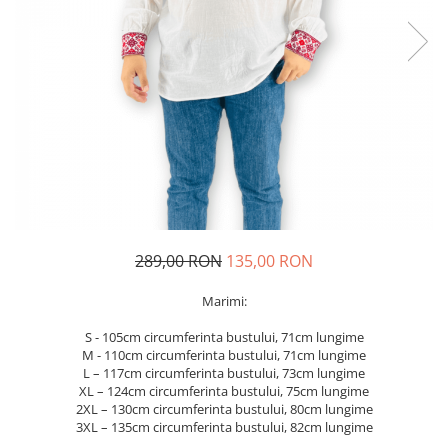
Geci
Jucarii
Tricouri
Treninguri
Ii traditionale
Rochii traditionale
Rochii Elegante
Costume populare
Fote & Catrinte
Incaltaminte
289,00 RON
135,00 RON
Marimi:
S - 105cm circumferinta bustului, 71cm lungime
M - 110cm circumferinta bustului, 71cm lungime
L – 117cm circumferinta bustului, 73cm lungime
XL – 124cm circumferinta bustului, 75cm lungime
2XL – 130cm circumferinta bustului, 80cm lungime
3XL – 135cm circumferinta bustului, 82cm lungime