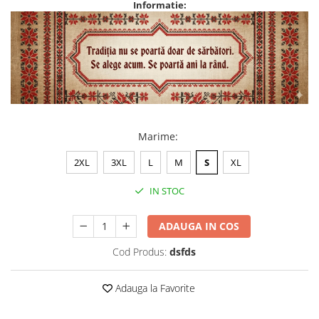
Informatie:
Marime
:
2XL
3XL
L
M
S
XL
IN STOC
ADAUGA IN COS
Cod Produs:
dsfds
Adauga la Favorite