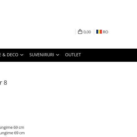
0,00
RO
 & DECO
SUVENIRURI
OUTLET
r 8
 lungime 69 cm
 lungime 69 cm