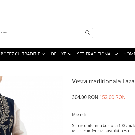
BOTEZ CU TRADITIE
DELUXE
SET TRADITIONAL
HOME
Vesta traditionala Laza
304,00 RON
152,00 RON
Marimi:
S – circumferinta bustului 100 cm,
M – circumferinta bustului 105cm,