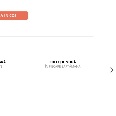
A IN COS
ARĂ
COLECȚIE NOUĂ
TE
ÎN FIECARE SĂPTĂMÂNĂ