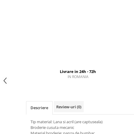
Livrare in 24h - 72h
IN ROMANIA
Review-uri
(0)
Descriere
Tip material: Lana si acril (are captuseala)
Broderie cusuta mecanic
Material broderie: panza de bumbac