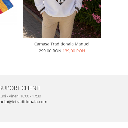
Camasa Traditionala Manuel
B
N
299,00 RON
139,00 RON
1
SUPORT CLIENTI
uni - Vineri: 10:00 - 17:30
help@ietraditionala.com