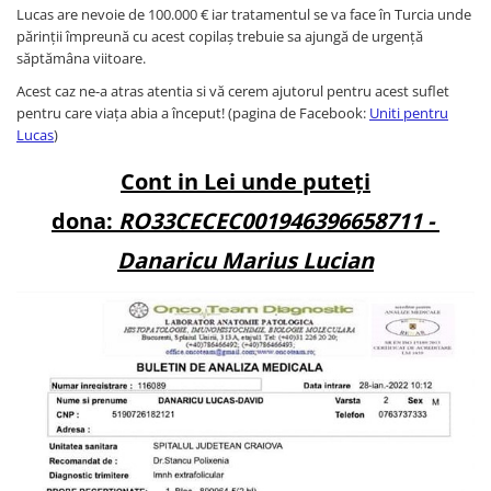
Lucas are nevoie de 100.000 € iar tratamentul se va face în Turcia unde
părinții împreună cu acest copilaș trebuie sa ajungă de urgenţă
săptămâna viitoare.
Acest caz ne-a atras atentia si vă cerem ajutorul pentru acest suflet
pentru care viaţa abia a început! (pagina de Facebook:
Uniti pentru
Lucas
)
Cont in Lei unde puteți
dona:
RO33CECEC001946396658711 -
Danaricu Marius Lucian