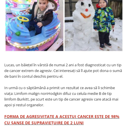
Geci
Jucarii
Tricouri
Treninguri
Ii traditionale
Rochii traditionale
Rochii Elegante
Costume populare
Fote & Catrinte
Lucas, un băieţel în vârstă de numai 2 ani a fost diagnosticat cu un tip
de cancer extrem de agresiv. Cei interesaţi să îl ajute pot dona o sumă
Incaltaminte
de bani în contul deschis pentru el.
In urmă cu o săptămână a primit un rezultat ce avea să îi schimbe
viaţa: Limfom malign nonHodgkin difuz cu celula medie B de tip
limfom Burkitt, pe scurt este un tip de cancer agresiv care atacă mai
apoi și restul organelor.
FORMA DE AGRESIVITATE A ACESTUI CANCER ESTE DE 98%
CU ȘANSE DE SUPRAVIEȚUIRE DE 2 LUNI