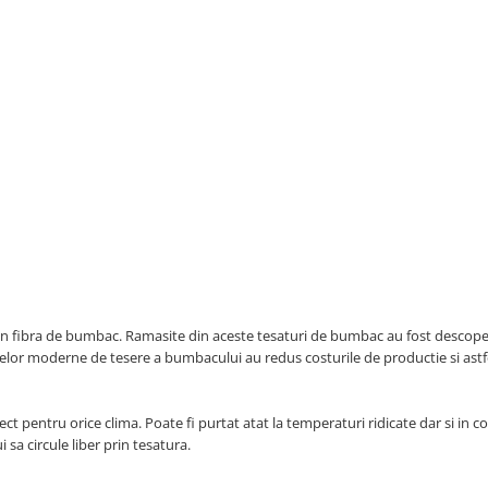
e din fibra de bumbac. Ramasite din aceste tesaturi de bumbac au fost descope
elor moderne de tesere a bumbacului au redus costurile de productie si astfe
 pentru orice clima. Poate fi purtat atat la temperaturi ridicate dar si in co
sa circule liber prin tesatura.