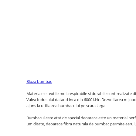
Bluza bumbac
Materialele textile moi, respirabile si durabile sunt realizat
Valea Indusului datand inca din 6000 i.Hr. Dezvoltarea mijoac
ajuns la utilizarea bumbacului pe scara larga.
Bumbacul este atat de special deoarece este un material perfect
umiditate, deoarece fibra naturala de bumbac permite aerului 