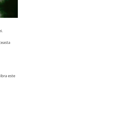
i.
aceasta
ibra este