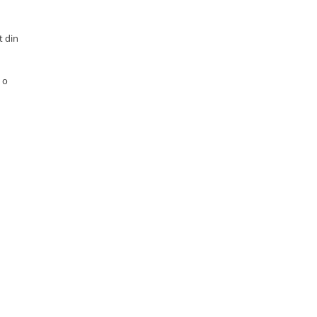
t din
 o