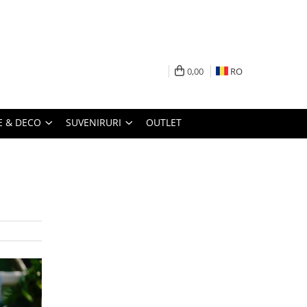
0,00
RO
 & DECO
SUVENIRURI
OUTLET