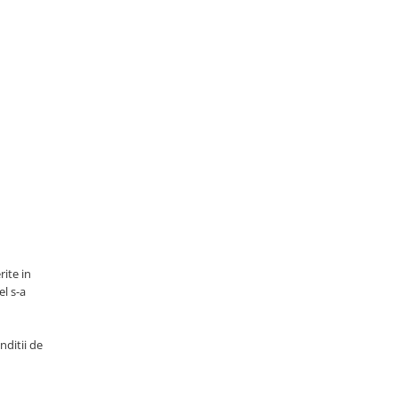
rite in
l s-a
nditii de