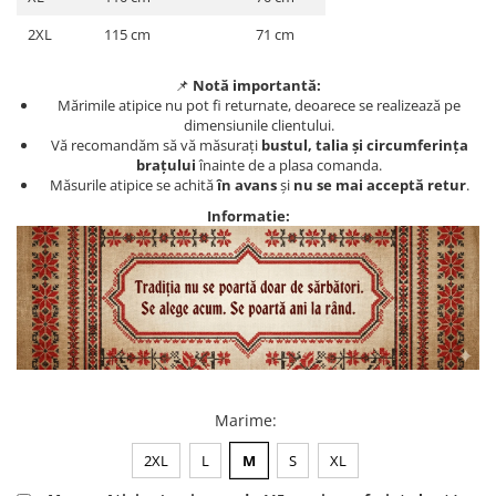
2XL
115 cm
71 cm
📌
Notă importantă:
Mărimile atipice nu pot fi returnate, deoarece se realizează pe
dimensiunile clientului.
Vă recomandăm să vă măsurați
bustul, talia și circumferința
brațului
înainte de a plasa comanda.
Măsurile atipice se achită
în avans
și
nu se mai acceptă retur
.
Informatie:
Marime
:
2XL
L
M
S
XL