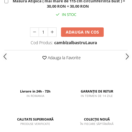
Masura Atipica ( mai mare de 115 cm circumferinta bust ) +
30,00 RON + 30,00 RON
IN STOC
ADAUGA IN COS
Cod Produs:
camblzalbastruLaura
Adauga la Favorite
Livrare in 24h - 72h
GARANȚIE DE RETUR
IN ROMANIA
IN TERMEN DE 14 ZILE
CALITATE SUPERIOARĂ
COLECȚIE NOUĂ
PRODUSE VERIFICATE
ÎN FIECARE SĂPTĂMÂNĂ