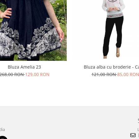
Bluza alba cu broderie - Ca
Bluza Amelia 23
121,00 RON
85,00 RO
268,00 RON
129,00 RON
dia
L