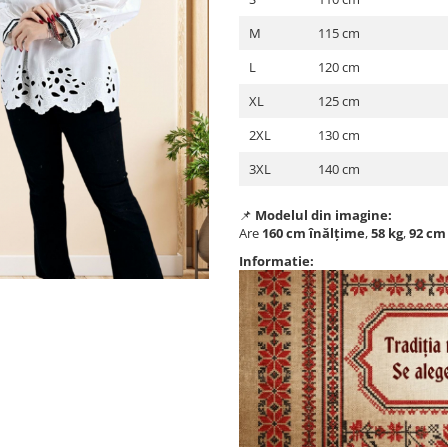
M
115 cm
L
120 cm
XL
125 cm
2XL
130 cm
3XL
140 cm
📌
Modelul din imagine:
Are
160 cm înălțime
,
58 kg
,
92 cm
Informatie: