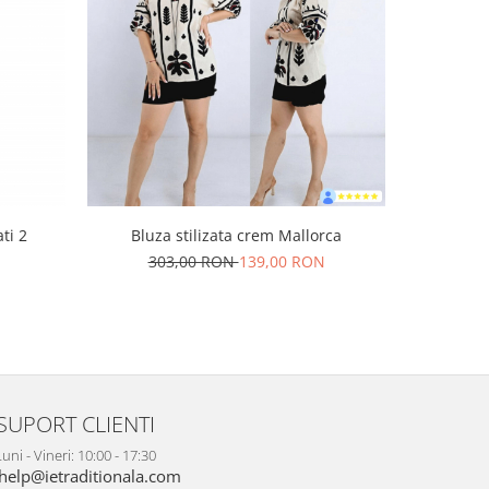
-39%
ti 2
Bluza stilizata crem Mallorca
Bluza sti
N
303,00 RON
139,00 RON
26
SUPORT CLIENTI
uni - Vineri: 10:00 - 17:30
help@ietraditionala.com