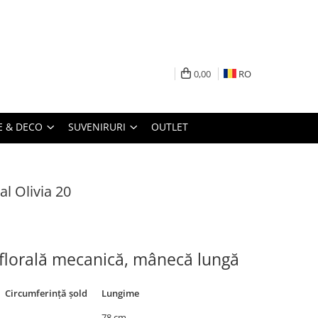
0,00
RO
 & DECO
SUVENIRURI
OUTLET
al Olivia 20
 florală mecanică, mânecă lungă
Circumferință șold
Lungime
–
78 cm