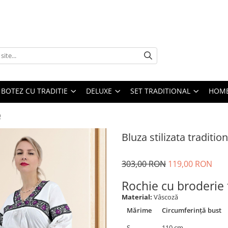
BOTEZ CU TRADITIE
DELUXE
SET TRADITIONAL
HOME
0
Bluza stilizata tradition
303,00 RON
119,00 RON
Rochie cu broderie
Material:
Vâscoză
Mărime
Circumferință bust
S
110 cm