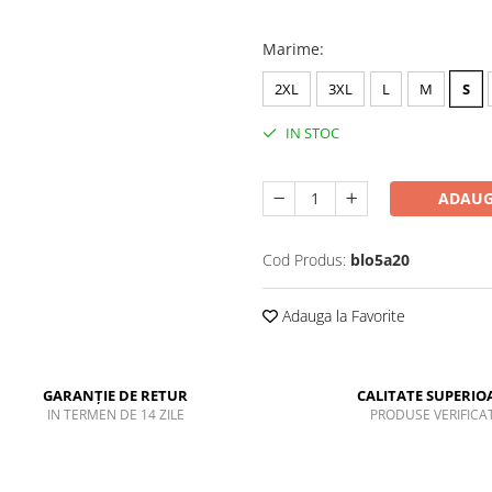
Marime
:
2XL
3XL
L
M
S
IN STOC
ADAUG
Cod Produs:
blo5a20
Adauga la Favorite
GARANȚIE DE RETUR
CALITATE SUPERIO
IN TERMEN DE 14 ZILE
PRODUSE VERIFICA