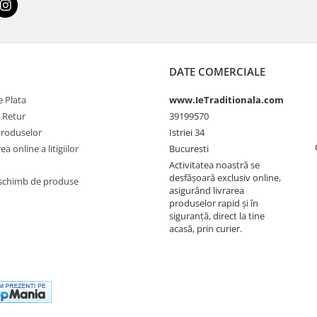
DATE COMERCIALE
 Plata
www.IeTraditionala.com
e Retur
39199570
Produselor
Istriei 34
a online a litigiilor
Bucuresti
Activitatea noastră se
desfășoară exclusiv online,
schimb de produse
asigurând livrarea
produselor rapid și în
siguranță, direct la tine
acasă, prin curier.