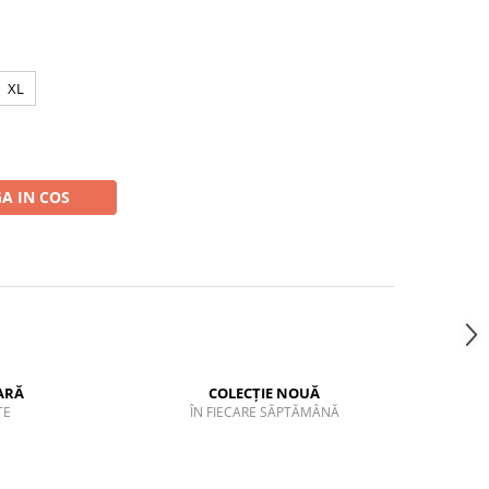
XL
A IN COS
ARĂ
COLECȚIE NOUĂ
TE
ÎN FIECARE SĂPTĂMÂNĂ