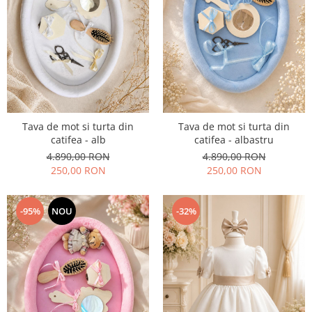
Tava de mot si turta din
Tava de mot si turta din
catifea - alb
catifea - albastru
4.890,00 RON
4.890,00 RON
250,00 RON
250,00 RON
-95%
NOU
-32%