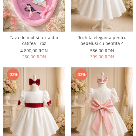
Tava de mot si turta din
Rochita eleganta pentru
catifea - roz
bebelusi cu bentita 4
4.890,00 RON
586,00 RON
250,00 RON
399,00 RON
-32%
-32%