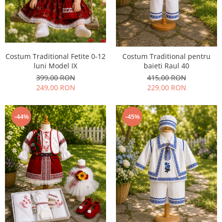
Costum Traditional Fetite 0-12
Costum Traditional pentru
luni Model IX
baieti Raul 40
399,00 RON
415,00 RON
249,00 RON
229,00 RON
-44%
-45%