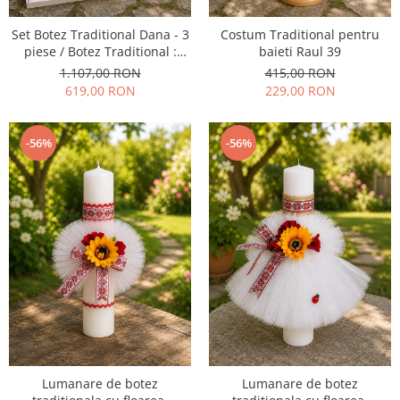
Set Botez Traditional Dana - 3
Costum Traditional pentru
piese / Botez Traditional :
baieti Raul 39
costumas, lumanare si trusou
1.107,00 RON
415,00 RON
619,00 RON
229,00 RON
-56%
-56%
Lumanare de botez
Lumanare de botez