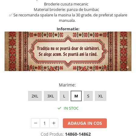
Broderie cusuta mecanic
Material broderie: panza de bumbac
✅ Se recomanda spalare la masina la 30 grade, de preferat spalare
manuala.
Informatie:
Marime
:
2XL
3XL
L
M
S
XL
IN STOC
ADAUGA IN COS
Cod Produs:
14860-14862