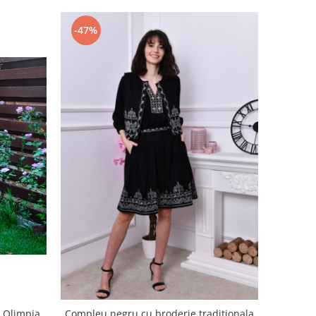
-47%
- Olimpia
Compleu negru cu broderie traditionala