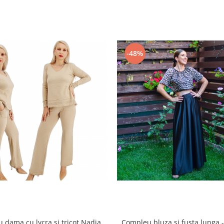
-48%
 dama cu lycra si tricot Nadia
Compleu bluza si fusta lunga 