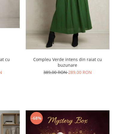
at cu
Compleu Verde intens din raiat cu
buzunare
N
389,00 RON
289,00 RON
-68%