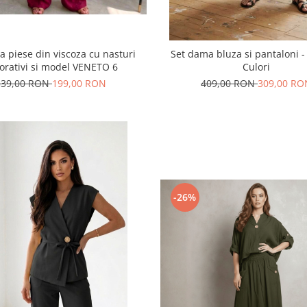
a piese din viscoza cu nasturi
Set dama bluza si pantaloni - 
orativi si model VENETO 6
Culori
339,00 RON
199,00 RON
409,00 RON
309,00 RO
-26%