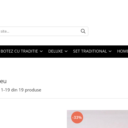
BOTEZ CU TRADITIE
DELUXE
SET TRADITIONAL
HOME
eu
1-
19
din
19
produse
-33%