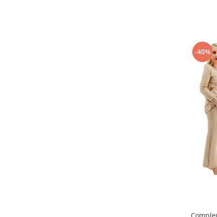
-40%
Compleu