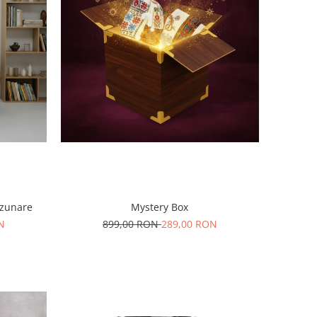
uzunare
Mystery Box
N
899,00 RON
289,00 RON