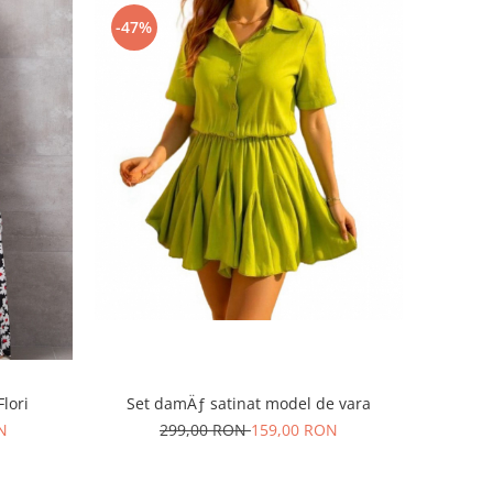
-47%
lori
Set damÄƒ satinat model de vara
N
299,00 RON
159,00 RON