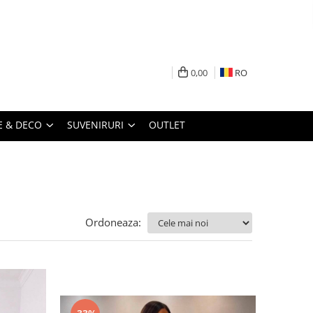
0,00
RO
 & DECO
SUVENIRURI
OUTLET
Ordoneaza: