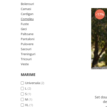
Geci
Jucarii
Bolerouri
Tricouri
Camasi
Cardigan
-17%
Treninguri
Compleu
Ii traditionale
Fuste
Geci
Rochii traditionale
Paltoane
Rochii Elegante
Pantaloni
Pulovere
Costume populare
Sacouri
Fote & Catrinte
Treninguri
Tricouri
Incaltaminte
Veste
MARIME
Universala
(2)
L
(2)
S
(1)
Set dou
M
(1)
XL
(1)