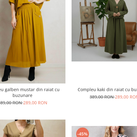
Compleu kaki din raiat cu b
u galben mustar din raiat cu
buzunare
389,00 RON
289,00 RO
389,00 RON
289,00 RON
-45%