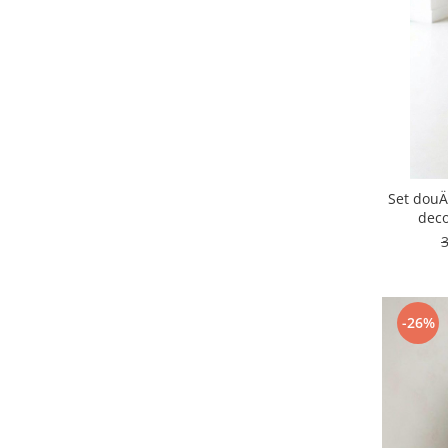
Set douÄ
deco
-26%