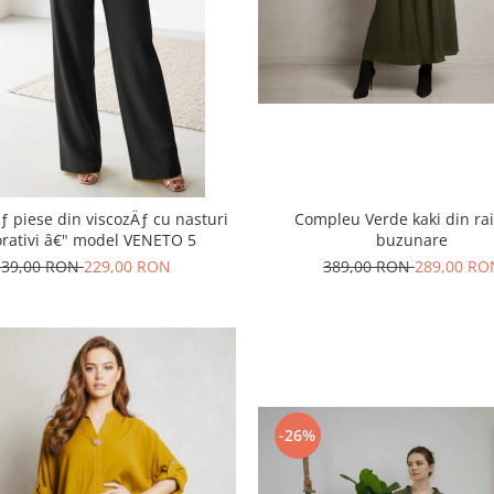
Compleu Verde kaki din rai
ƒ piese din viscozÄƒ cu nasturi
buzunare
rativi â€" model VENETO 5
389,00 RON
289,00 RO
339,00 RON
229,00 RON
-26%