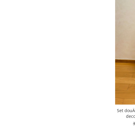
Set douÄ
deco