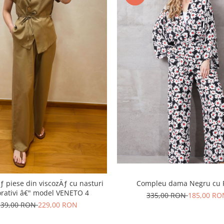
Compleu dama Negru cu F
ƒ piese din viscozÄƒ cu nasturi
rativi â€" model VENETO 4
335,00 RON
185,00 RO
339,00 RON
229,00 RON