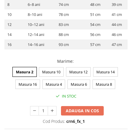
8
6–8 ani
74 cm
48 cm
39 cm
10
8–10 ani
78 cm
51 cm
41 cm
12
10–12 ani
83 cm
54 cm
44 cm
14
12–14 ani
88 cm
56 cm
46 cm
16
14–16 ani
93 cm
57 cm
47 cm
Marime
:
Masura 2
Masura 10
Masura 12
Masura 14
Masura 16
Masura 4
Masura 6
Masura 8
IN STOC
ADAUGA IN COS
Cod Produs:
crn6_fx_1