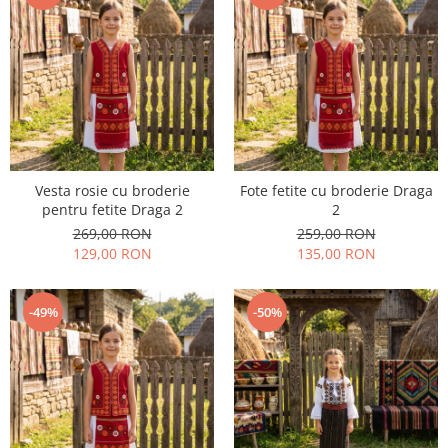
Vesta rosie cu broderie
Fote fetite cu broderie Draga
pentru fetite Draga 2
2
269,00 RON
259,00 RON
129,00 RON
135,00 RON
-49%
-50%