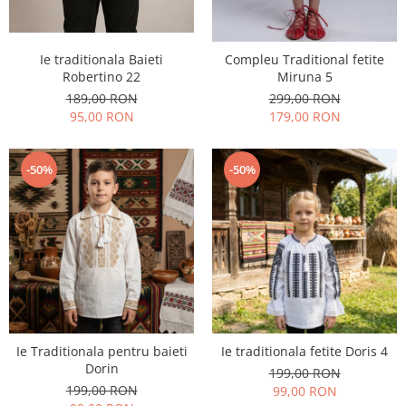
Ie traditionala Baieti
Compleu Traditional fetite
Robertino 22
Miruna 5
189,00 RON
299,00 RON
95,00 RON
179,00 RON
-50%
-50%
Ie Traditionala pentru baieti
Ie traditionala fetite Doris 4
Dorin
199,00 RON
199,00 RON
99,00 RON