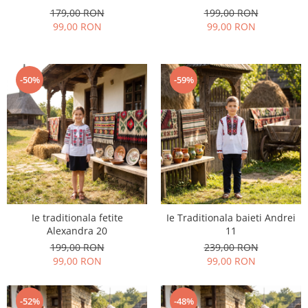
179,00 RON
199,00 RON
99,00 RON
99,00 RON
-50%
-59%
Ie traditionala fetite
Ie Traditionala baieti Andrei
Alexandra 20
11
199,00 RON
239,00 RON
99,00 RON
99,00 RON
-52%
-48%