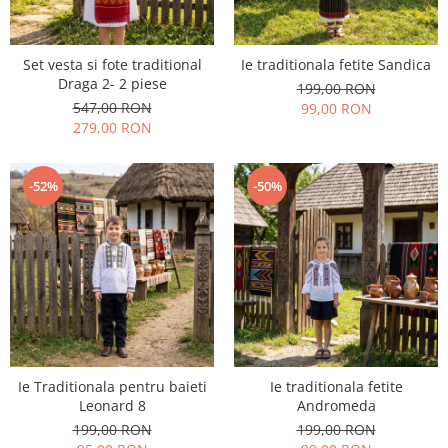
Set vesta si fote traditional
Ie traditionala fetite Sandica
Draga 2- 2 piese
199,00 RON
547,00 RON
99,00 RON
279,00 RON
-52%
-50%
Ie Traditionala pentru baieti
Ie traditionala fetite
Leonard 8
Andromeda
199,00 RON
199,00 RON