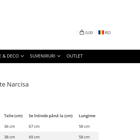
0,00
RO
 & DECO
SUVENIRURI
OUTLET
ite Narcisa
Talie (cm)
Se întinde până la (cm)
Lungime
36 cm
67 cm
58 cm
38 cm
69 cm
58 cm