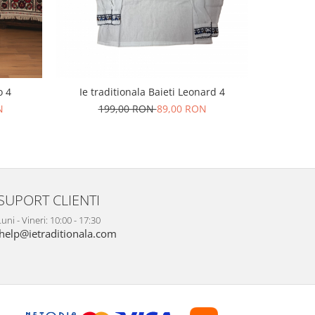
-38%
o 4
Ie traditionala Baieti Leonard 4
Compleu Tr
N
199,00 RON
89,00 RON
23
SUPORT CLIENTI
uni - Vineri: 10:00 - 17:30
help@ietraditionala.com