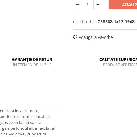
ADAUG
Cod Produs:
C58368_fx17-1948
Adauga la Favorite
GARANȚIE DE RETUR
CALITATE SUPERIO
IN TERMEN DE 14 ZILE
PRODUSE VERIFICA
imentara incantatoare,
orit si o senzatie placuta la
te, ce includ in special
 migala pe fondul alb imaculat al
n zona Moldovei, cunoscuta