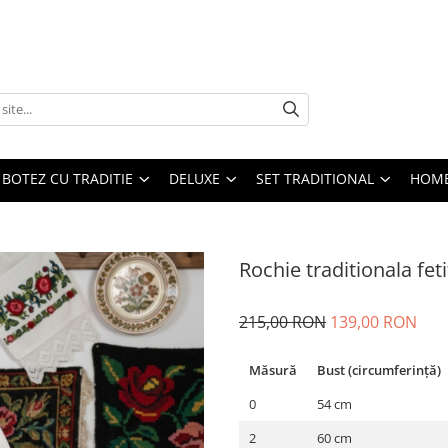
BOTEZ CU TRADITIE
DELUXE
SET TRADITIONAL
HOME
Rochie traditionala fet
215,00 RON
139,00 RON
Măsură
Bust (circumferință)
0
54 cm
2
60 cm