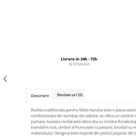
Livrare in 24h - 72h
IN ROMANIA
Review-uri
(0)
Descriere
Rochia traditionala pentru fetite Narcisa este o piesa vest
confectionata din bumbac de calitate, ce ofera un confort sp
purtare. Aceasta rochie este decorata cu motive florale boga
trandafiri rosii, simbol al frumusetii si pasiunii, brodati cu
materialului. Designul este inspirat din portul popular di