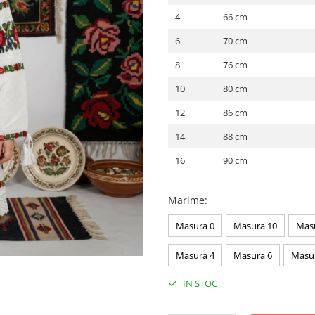
4
66 cm
6
70 cm
8
76 cm
10
80 cm
12
86 cm
14
88 cm
16
90 cm
Marime
:
Masura 0
Masura 10
Mas
Masura 4
Masura 6
Masu
IN STOC