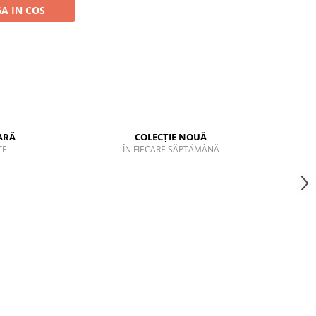
A IN COS
ARĂ
COLECȚIE NOUĂ
TE
ÎN FIECARE SĂPTĂMÂNĂ