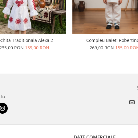
chita Traditionala Alexa 2
Compleu Baieti Robertin
235,00 RON
139,00 RON
269,00 RON
155,00 RO
dia
L
DATE COMERCIALE