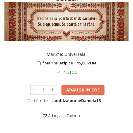
Marime
:
Universala
*Marimi Atipice + 15,00 RON
IN STOC
ADAUGA IN COS
Cod Produs:
camblzalbunivDaniela15
Adauga la Favorite