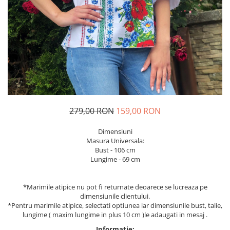
Geci
Jucarii
Tricouri
Treninguri
Ii traditionale
Rochii traditionale
Rochii Elegante
Costume populare
279,00 RON
159,00 RON
Fote & Catrinte
Incaltaminte
Dimensiuni
Masura Universala:
Bust - 106 cm
Lungime - 69 cm
*Marimile atipice nu pot fi returnate deoarece se lucreaza pe
dimensiunile clientului.
*Pentru marimile atipice, selectati optiunea iar dimensiunile bust, talie,
lungime ( maxim lungime in plus 10 cm )le adaugati in mesaj .
Informatie: