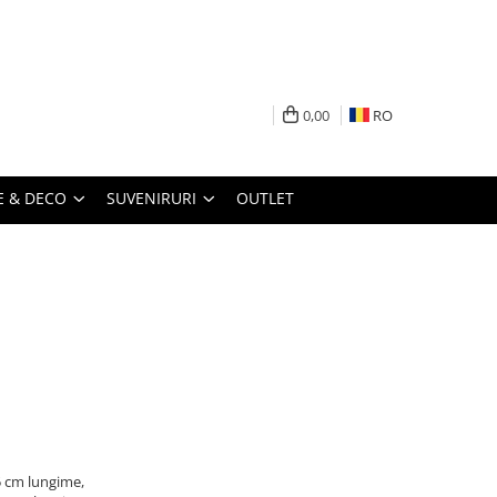
0,00
RO
 & DECO
SUVENIRURI
OUTLET
5 cm lungime,