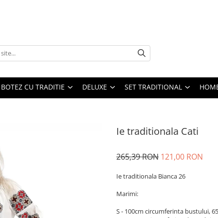
BOTEZ CU TRADITIE
DELUXE
SET TRADITIONAL
HOME
Ie traditionala Cati
265,39 RON
121,00 RON
Ie traditionala Bianca 26
Marimi:
S - 100cm circumferinta bustului, 6