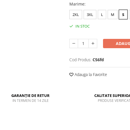
Marime
:
2XL
3XL
L
M
S
IN STOC
ADAUG
Cod Produs:
C56fd
Adauga la Favorite
GARANȚIE DE RETUR
CALITATE SUPERIO
IN TERMEN DE 14 ZILE
PRODUSE VERIFICA