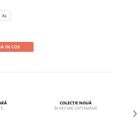
XL
A IN COS
ARĂ
COLECȚIE NOUĂ
TE
ÎN FIECARE SĂPTĂMÂNĂ