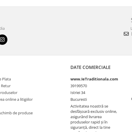
dia
L
DATE COMERCIALE
 Plata
www.IeTraditionala.com
e Retur
39199570
Produselor
Istriei 34
a online a litigiilor
Bucuresti
Activitatea noastră se
desfășoară exclusiv online,
schimb de produse
asigurând livrarea
produselor rapid și în
siguranță, direct la tine