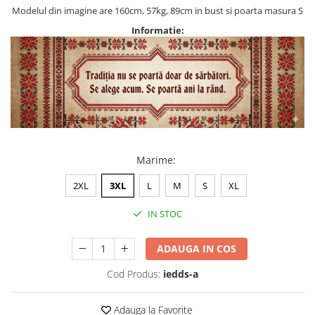
Modelul din imagine are 160cm, 57kg, 89cm in bust si poarta masura S
Informatie:
Marime
:
2XL
3XL
L
M
S
XL
IN STOC
ADAUGA IN COS
Cod Produs:
iedds-a
Adauga la Favorite