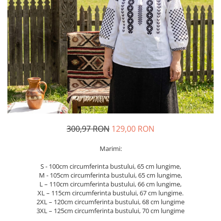
Geci
Jucarii
Tricouri
Treninguri
Ii traditionale
Rochii traditionale
Rochii Elegante
Costume populare
Fote & Catrinte
Incaltaminte
300,97 RON
129,00 RON
Marimi:
S - 100cm circumferinta bustului, 65 cm lungime,
M - 105cm circumferinta bustului, 65 cm lungime,
L – 110cm circumferinta bustului, 66 cm lungime,
XL – 115cm circumferinta bustului, 67 cm lungime.
2XL – 120cm circumferinta bustului, 68 cm lungime
3XL – 125cm circumferinta bustului, 70 cm lungime