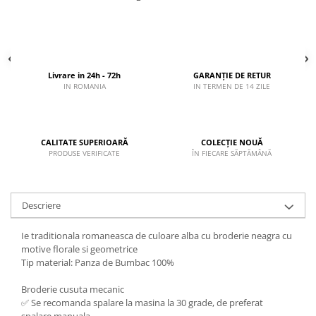
Livrare in 24h - 72h
GARANȚIE DE RETUR
IN ROMANIA
IN TERMEN DE 14 ZILE
CALITATE SUPERIOARĂ
COLECȚIE NOUĂ
PRODUSE VERIFICATE
ÎN FIECARE SĂPTĂMÂNĂ
Descriere
Ie traditionala romaneasca de culoare alba cu broderie neagra cu
motive florale si geometrice
Tip material: Panza de Bumbac 100%
Broderie cusuta mecanic
✅ Se recomanda spalare la masina la 30 grade, de preferat
spalare manuala.