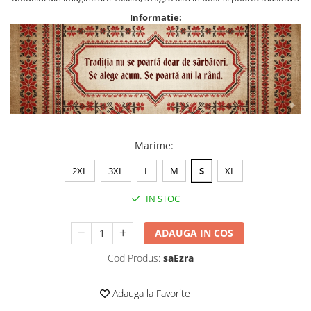
Informatie:
Marime
:
2XL
3XL
L
M
S
XL
IN STOC
ADAUGA IN COS
Cod Produs:
saEzra
Adauga la Favorite