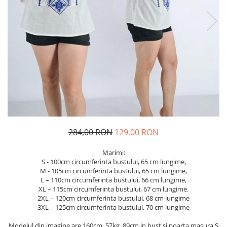
Geci
Jucarii
Tricouri
Treninguri
Ii traditionale
Rochii traditionale
Rochii Elegante
Costume populare
Fote & Catrinte
Incaltaminte
284,00 RON
129,00 RON
Marimi:
S - 100cm circumferinta bustului, 65 cm lungime,
M - 105cm circumferinta bustului, 65 cm lungime,
L – 110cm circumferinta bustului, 66 cm lungime,
XL – 115cm circumferinta bustului, 67 cm lungime.
2XL – 120cm circumferinta bustului, 68 cm lungime
3XL – 125cm circumferinta bustului, 70 cm lungime
Modelul din imagine are 160cm, 57kg, 89cm in bust si poarta masura S