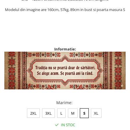
Modelul din imagine are 160cm, 57kg, 89cm in bust si poarta masura S
Informatie:
Marime
:
2XL
3XL
L
M
S
XL
IN STOC