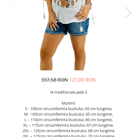
Geci
Jucarii
Tricouri
Treninguri
Ii traditionale
Rochii traditionale
Rochii Elegante
Costume populare
Fote & Catrinte
Incaltaminte
337,58 RON
121,00 RON
Ie traditionala Jade 2
Marimi:
S - 100cm circumferinta bustului, 65 cm lungime,
M - 105cm circumferinta bustului, 65 cm lungime,
L – 110cm circumferinta bustului, 66 cm lungime,
XL – 115cm circumferinta bustului, 67 cm lungime.
2XL – 120cm circumferinta bustului, 68 cm lungime
3XL – 125cm circumferinta bustului, 70 cm lungime