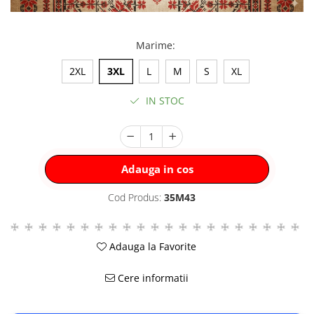
Marime
:
2XL
3XL
L
M
S
XL
IN STOC
Adauga in cos
Cod Produs:
35M43
Adauga la Favorite
Cere informatii