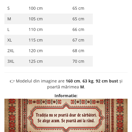
S
100 cm
65 cm
M
105 cm
65 cm
L
110 cm
66 cm
XL
115 cm
67 cm
2XL
120 cm
68 cm
3XL
125 cm
70 cm
👉 Modelul din imagine are
160 cm
,
63 kg
,
92 cm bust
și
poartă mărimea
M
.
Informatie: