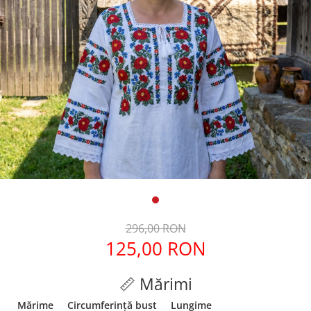
Geci
Tricouri
Treninguri
Ii traditionale
Rochii traditionale
Rochii Elegante
Costume populare
Fote & Catrinte
Incaltaminte
296,00 RON
125,00 RON
📏 Mărimi
Mărime
Circumferință bust
Lungime