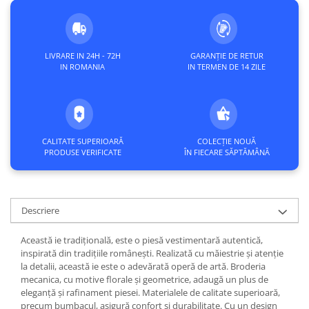
LIVRARE IN 24H - 72H
GARANȚIE DE RETUR
IN ROMANIA
IN TERMEN DE 14 ZILE
CALITATE SUPERIOARĂ
COLECȚIE NOUĂ
PRODUSE VERIFICATE
ÎN FIECARE SĂPTĂMÂNĂ
Descriere
Această ie tradițională, este o piesă vestimentară autentică,
inspirată din tradițiile românești. Realizată cu măiestrie și atenție
la detalii, această ie este o adevărată operă de artă. Broderia
mecanica, cu motive florale și geometrice, adaugă un plus de
eleganță și rafinament piesei. Materialele de calitate superioară,
precum bumbacul, asigură confort și durabilitate. Cu un design