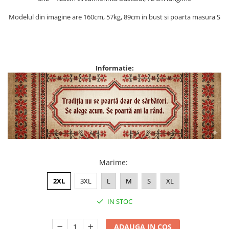
Modelul din imagine are 160cm, 57kg, 89cm in bust si poarta masura S
Informatie:
Marime
:
2XL
3XL
L
M
S
XL
IN STOC
ADAUGA IN COS