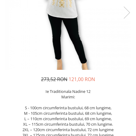
Geci
Jucarii
Tricouri
Treninguri
Ii traditionale
Rochii traditionale
Rochii Elegante
Costume populare
Fote & Catrinte
Incaltaminte
273,52 RON
121,00 RON
Ie Traditionala Nadine 12
Marimi:
S - 100cm circumferinta bustului, 68 cm lungime,
M - 105cm circumferinta bustului, 68 cm lungime,
L – 110cm circumferinta bustului, 69 cm lungime,
XL – 115cm circumferinta bustului, 70 cm lungime.
2XL – 120cm circumferinta bustului, 72 cm lungime
3XL – 125cm circumferinta bustului, 72 cm lungime