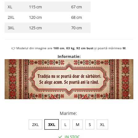
XL
115 cm
67 cm
2XL
120 cm
68 cm
3XL
125 cm
70 cm
👉 Modelul din imagine are
160 cm
,
63 kg
,
92 cm bust
și poartă mărimea
M
.
Informatie:
Marime
:
2XL
3XL
L
M
S
XL
IN STOC