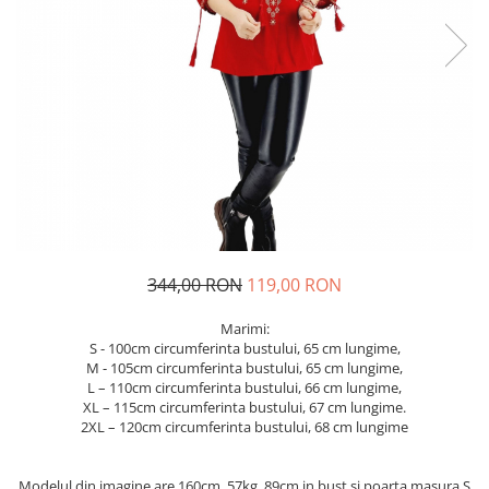
Geci
Jucarii
Tricouri
Treninguri
Ii traditionale
Rochii traditionale
Rochii Elegante
Costume populare
Fote & Catrinte
Incaltaminte
344,00 RON
119,00 RON
Marimi:
S - 100cm circumferinta bustului, 65 cm lungime,
M - 105cm circumferinta bustului, 65 cm lungime,
L – 110cm circumferinta bustului, 66 cm lungime,
XL – 115cm circumferinta bustului, 67 cm lungime.
2XL – 120cm circumferinta bustului, 68 cm lungime
Modelul din imagine are 160cm, 57kg, 89cm in bust si poarta masura S