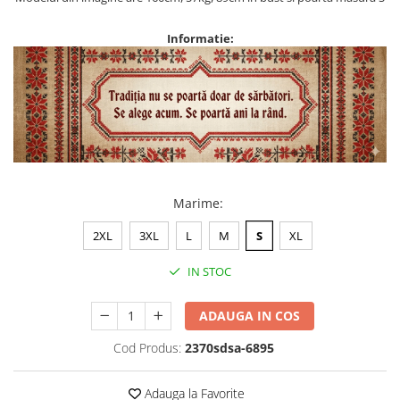
Informatie:
Marime
:
2XL
3XL
L
M
S
XL
IN STOC
ADAUGA IN COS
Cod Produs:
2370sdsa-6895
Adauga la Favorite