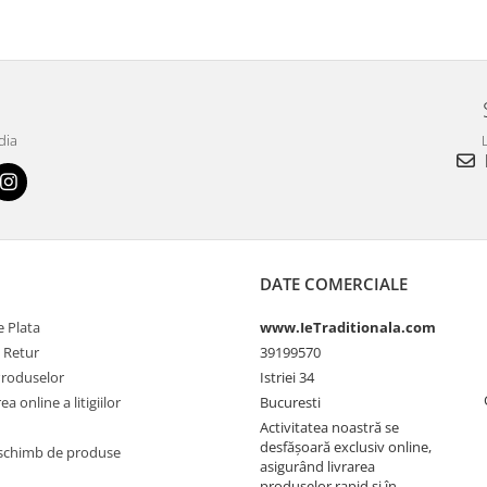
dia
L
DATE COMERCIALE
 Plata
www.IeTraditionala.com
e Retur
39199570
Produselor
Istriei 34
a online a litigiilor
Bucuresti
Activitatea noastră se
desfășoară exclusiv online,
schimb de produse
asigurând livrarea
produselor rapid și în