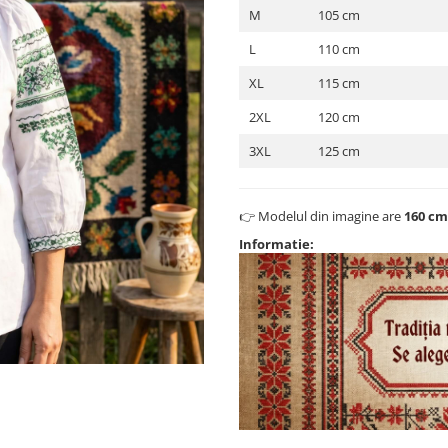
M
105 cm
L
110 cm
XL
115 cm
2XL
120 cm
3XL
125 cm
👉 Modelul din imagine are
160 cm
Informatie: