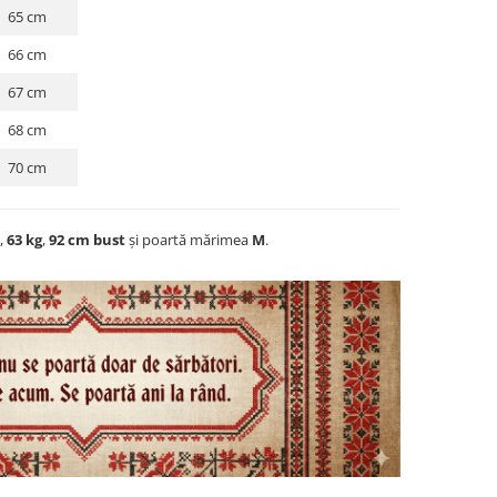
65 cm
66 cm
67 cm
68 cm
70 cm
,
63 kg
,
92 cm bust
și poartă mărimea
M
.