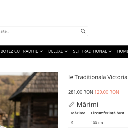
BOTEZ CU TRADITIE
DELUXE
SET TRADITIONAL
HOME
Ie Traditionala Victoria
281,00 RON
129,00 RON
📏 Mărimi
Mărime
Circumferință bust
S
100 cm