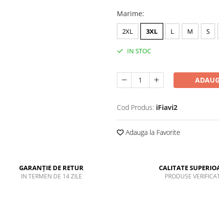
Marime
:
2XL
3XL
L
M
S
IN STOC
ADAUG
Cod Produs:
iFiavi2
Adauga la Favorite
GARANȚIE DE RETUR
CALITATE SUPERIO
IN TERMEN DE 14 ZILE
PRODUSE VERIFICA