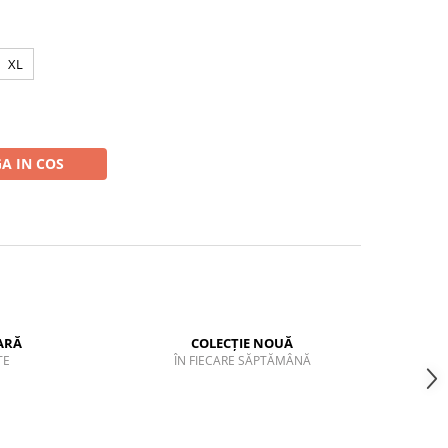
XL
A IN COS
ARĂ
COLECȚIE NOUĂ
TE
ÎN FIECARE SĂPTĂMÂNĂ