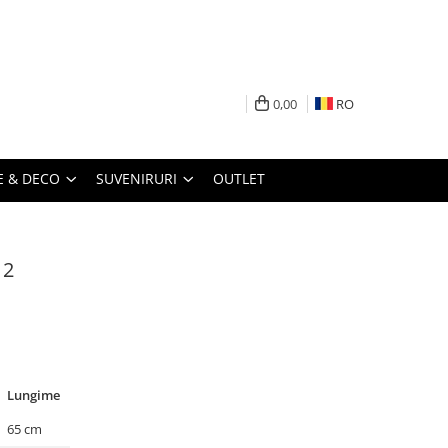
0,00
RO
 & DECO
SUVENIRURI
OUTLET
 2
Lungime
65 cm