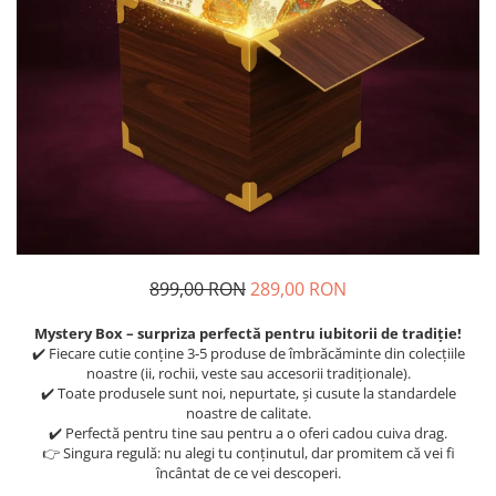
Geci
Jucarii
Tricouri
Treninguri
Ii traditionale
Rochii traditionale
Rochii Elegante
Costume populare
Fote & Catrinte
Incaltaminte
899,00 RON
289,00 RON
Mystery Box – surpriza perfectă pentru iubitorii de tradiție!
✔️ Fiecare cutie conține 3-5 produse de îmbrăcăminte din colecțiile
noastre (ii, rochii, veste sau accesorii tradiționale).
✔️ Toate produsele sunt noi, nepurtate, și cusute la standardele
noastre de calitate.
✔️ Perfectă pentru tine sau pentru a o oferi cadou cuiva drag.
👉 Singura regulă: nu alegi tu conținutul, dar promitem că vei fi
încântat de ce vei descoperi.