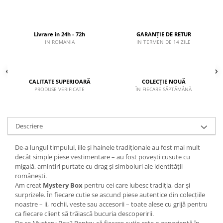
Livrare in 24h - 72h
GARANȚIE DE RETUR
IN ROMANIA
IN TERMEN DE 14 ZILE
CALITATE SUPERIOARĂ
COLECȚIE NOUĂ
PRODUSE VERIFICATE
ÎN FIECARE SĂPTĂMÂNĂ
Descriere
De-a lungul timpului, iile și hainele tradiționale au fost mai mult
decât simple piese vestimentare – au fost povești cusute cu
migală, amintiri purtate cu drag și simboluri ale identității
românești.
Am creat
Mystery Box
pentru cei care iubesc tradiția, dar și
surprizele. În fiecare cutie se ascund piese autentice din colecțiile
noastre – ii, rochii, veste sau accesorii – toate alese cu grijă pentru
ca fiecare client să trăiască bucuria descoperirii.
De ce Mystery Box? Pentru că fiecare cutie este o experiență în