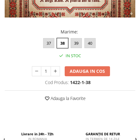
Marime
:
37
38
39
40
IN STOC
ADAUGA IN COS
Cod Produs:
1422-1-38
Adauga la Favorite
Livrare in 24h - 72h
GARANȚIE DE RETUR
IN ROMANIA
IN TERMEN DE 14 ZILE