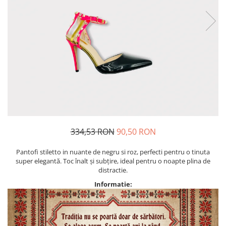
Geci
Jucarii
Tricouri
Treninguri
Ii traditionale
Rochii traditionale
Rochii Elegante
Costume populare
Fote & Catrinte
Incaltaminte
334,53 RON
90,50 RON
Pantofi stiletto in nuante de negru si roz, perfecti pentru o tinuta
super elegantă. Toc înalt și subțire, ideal pentru o noapte plina de
distractie.
Informatie: