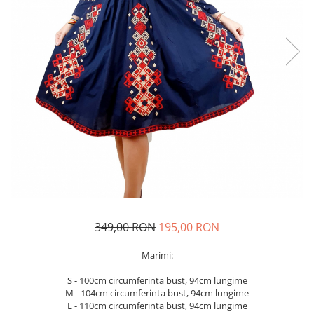
Geci
Jucarii
Tricouri
Treninguri
Ii traditionale
Rochii traditionale
Rochii Elegante
Costume populare
Fote & Catrinte
Incaltaminte
349,00 RON
195,00 RON
Marimi:
S - 100cm circumferinta bust, 94cm lungime
M - 104cm circumferinta bust, 94cm lungime
L - 110cm circumferinta bust, 94cm lungime