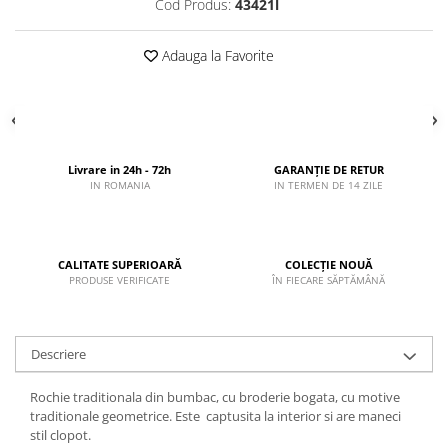
Cod Produs:
43421l
Adauga la Favorite
Livrare in 24h - 72h
GARANȚIE DE RETUR
IN ROMANIA
IN TERMEN DE 14 ZILE
CALITATE SUPERIOARĂ
COLECȚIE NOUĂ
PRODUSE VERIFICATE
ÎN FIECARE SĂPTĂMÂNĂ
Descriere
Rochie traditionala din bumbac, cu broderie bogata, cu motive
traditionale geometrice. Este captusita la interior si are maneci
stil clopot.