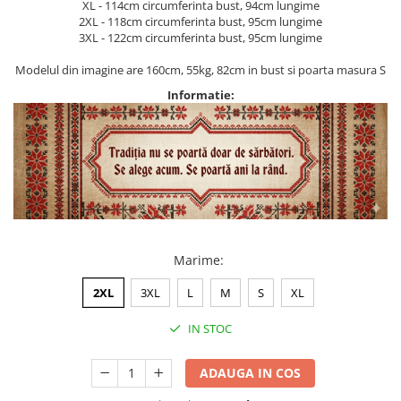
XL - 114cm circumferinta bust, 94cm lungime
2XL - 118cm circumferinta bust, 95cm lungime
3XL - 122cm circumferinta bust, 95cm lungime
Modelul din imagine are 160cm, 55kg, 82cm in bust si poarta masura S
Informatie:
Marime
:
2XL
3XL
L
M
S
XL
IN STOC
ADAUGA IN COS