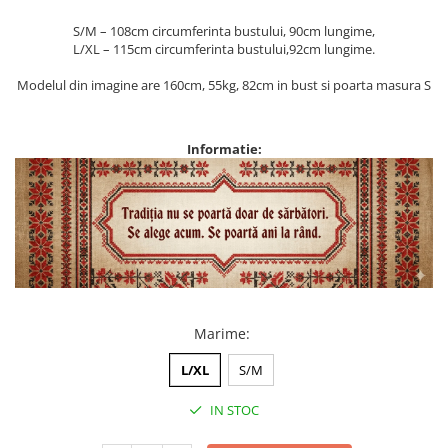
S/M – 108cm circumferinta bustului, 90cm lungime,
L/XL – 115cm circumferinta bustului,92cm lungime.
Modelul din imagine are 160cm, 55kg, 82cm in bust si poarta masura S
Informatie:
Marime
:
L/XL
S/M
IN STOC