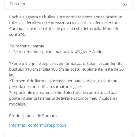
Descriere
Rochie eleganta cu buline. Este potrivita pentru orice ocazie. In
talie si la decolteu este prevazuta cu elastic, ce ofera lejeritate.
Cureaua este din imitatie de piele si este detasabila. Manecile
sunt 3/4.
Tip material: barbie
✅ Se recomanda spalare manuala la 40 grade Celsius
*Pentru marimile atipice avem urmatoarul tipar : circumferinta
bustului 110 cm si talia 100 cm iar costul suplimentar este de 30
lei.
*Termenul de livrare in aceasta perioada variaza, exceptand
perioda de concedii sau sarbatori legale.
*Importurile de materiale fiind afectate de contextul actual,
poate infulenta termenul de livrare cat,imprimeul / culoarea
modelului .
Produs fabricat in Romania.
Informatii conformitate produs