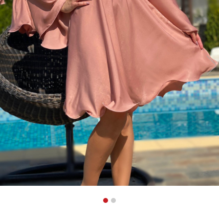
Geci
Tricouri
Treninguri
Ii traditionale
Rochii traditionale
Rochii Elegante
Costume populare
Fote & Catrinte
Incaltaminte