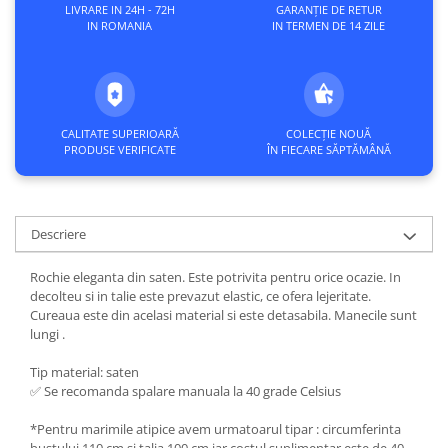
LIVRARE IN 24H - 72H
GARANȚIE DE RETUR
IN ROMANIA
IN TERMEN DE 14 ZILE
CALITATE SUPERIOARĂ
COLECȚIE NOUĂ
PRODUSE VERIFICATE
ÎN FIECARE SĂPTĂMÂNĂ
Descriere
Rochie eleganta din saten. Este potrivita pentru orice ocazie. In
decolteu si in talie este prevazut elastic, ce ofera lejeritate.
Cureaua este din acelasi material si este detasabila. Manecile sunt
lungi .
Tip material: saten
✅ Se recomanda spalare manuala la 40 grade Celsius
*Pentru marimile atipice avem urmatoarul tipar : circumferinta
bustului 110 cm si talia 100 cm iar costul suplimentar este de 40