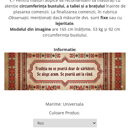
👉 Pentru măsuri atipice vă recomandăm să măsurați cu
atenție
circumferința bustului, a taliei și a brațului
înainte de
plasarea comenzii. La finalizarea comenzii, în rubrica
Observații
, menționați dacă măsurile dvs. sunt
fixe
sau cu
lejeritate
.
Modelul din imagine
are 165 cm înălțime, 53 kg și 92 cm
circumferința bustului.
Informatie:
Marime
:
Universala
Culoare Produs
: