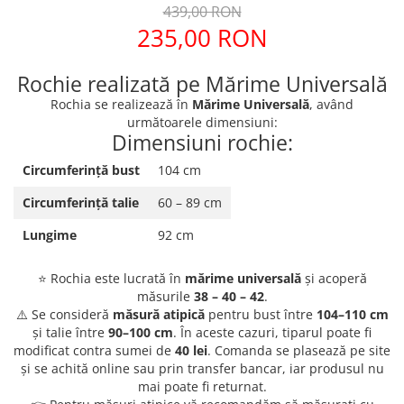
439,00 RON
235,00 RON
Rochie realizată pe Mărime Universală
Rochia se realizează în
Mărime Universală
, având
următoarele dimensiuni:
Dimensiuni rochie:
Circumferință bust
104 cm
Circumferință talie
60 – 89 cm
Lungime
92 cm
⭐ Rochia este lucrată în
mărime universală
și acoperă
măsurile
38 – 40 – 42
.
⚠️ Se consideră
măsură atipică
pentru bust între
104–110 cm
și talie între
90–100 cm
. În aceste cazuri, tiparul poate fi
modificat contra sumei de
40 lei
. Comanda se plasează pe site
și se achită online sau prin transfer bancar, iar produsul nu
mai poate fi returnat.