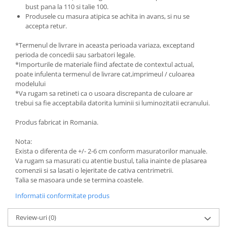
bust pana la 110 si talie 100.
Produsele cu masura atipica se achita in avans, si nu se
accepta retur.
*Termenul de livrare in aceasta perioada variaza, exceptand
perioda de concedii sau sarbatori legale.
*Importurile de materiale fiind afectate de contextul actual,
poate infulenta termenul de livrare cat,imprimeul / culoarea
modelului
*Va rugam sa retineti ca o usoara discrepanta de culoare ar
trebui sa fie acceptabila datorita luminii si luminozitatii ecranului.
Produs fabricat in Romania.
Nota:
Exista o diferenta de +/- 2-6 cm conform masuratorilor manuale.
Va rugam sa masurati cu atentie bustul, talia inainte de plasarea
comenzii si sa lasati o lejeritate de cativa centrimetrii.
Talia se masoara unde se termina coastele.
Informatii conformitate produs
Review-uri
(0)