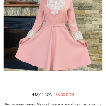
Geci
Jucarii
Tricouri
Treninguri
Ii traditionale
Rochii traditionale
Rochii Elegante
Costume populare
Fote & Catrinte
Incaltaminte
448,00 RON
235,00 RON
Rochia se realizeaza in Masura Universala, avand masurile de mai jos