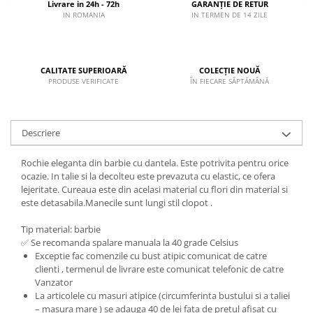
Livrare in 24h - 72h
GARANȚIE DE RETUR
IN ROMANIA
IN TERMEN DE 14 ZILE
CALITATE SUPERIOARĂ
COLECȚIE NOUĂ
PRODUSE VERIFICATE
ÎN FIECARE SĂPTĂMÂNĂ
Descriere
Rochie eleganta din barbie cu dantela. Este potrivita pentru orice
ocazie. In talie si la decolteu este prevazuta cu elastic, ce ofera
lejeritate. Cureaua este din acelasi material cu flori din material si
este detasabila.Manecile sunt lungi stil clopot .
Tip material: barbie
✅ Se recomanda spalare manuala la 40 grade Celsius
Exceptie fac comenzile cu bust atipic comunicat de catre
clienti , termenul de livrare este comunicat telefonic de catre
Vanzator
La articolele cu masuri atipice (circumferinta bustului si a taliei
– masura mare ) se adauga 40 de lei fata de pretul afisat cu