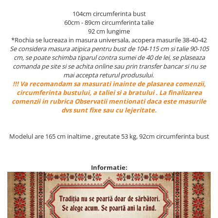
104cm circumferinta bust
60cm - 89cm circumferinta talie
92 cm lungime
*Rochia se lucreaza in masura universala, acopera masurile 38-40-42
Se considera masura atipica pentru bust de 104-115 cm si talie 90-105
cm, se poate schimba tiparul contra sumei de 40 de lei, se plaseaza
comanda pe site si se achita online sau prin transfer bancar si nu se
mai accepta returul produsului.
!!! Va recomandam sa masurati inainte de plasarea comenzii,
circumferinta bustului, a taliei si a bratului . La finalizarea
comenzii in rubrica Observatii mentionati daca este masurile
dvs sunt fixe sau cu lejeritate.
Modelul are 165 cm inaltime , greutate 53 kg, 92cm circumferinta bust
Informatie: