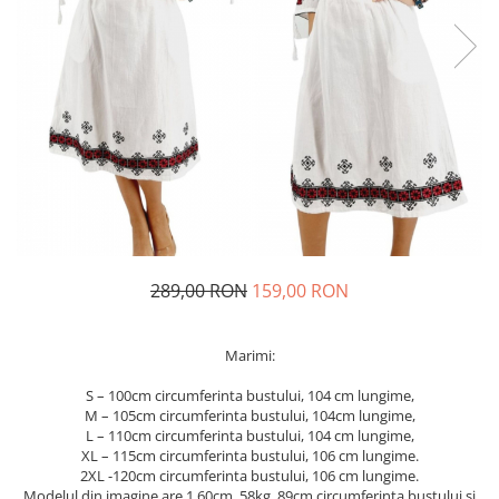
Geci
Jucarii
Tricouri
Treninguri
Ii traditionale
Rochii traditionale
Rochii Elegante
Costume populare
Fote & Catrinte
Incaltaminte
289,00 RON
159,00 RON
Marimi:
S – 100cm circumferinta bustului, 104 cm lungime,
M – 105cm circumferinta bustului, 104cm lungime,
L – 110cm circumferinta bustului, 104 cm lungime,
XL – 115cm circumferinta bustului, 106 cm lungime.
2XL -120cm circumferinta bustului, 106 cm lungime.
Modelul din imagine are 1.60cm, 58kg, 89cm circumferinta bustului si