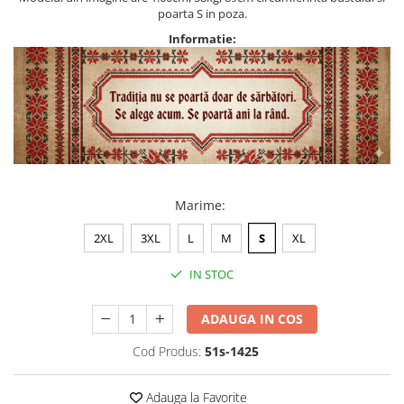
poarta S in poza.
Informatie:
Marime
:
2XL
3XL
L
M
S
XL
IN STOC
ADAUGA IN COS
Cod Produs:
51s-1425
Adauga la Favorite