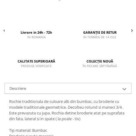
Livrare in 24h - 72h
GARANȚIE DE RETUR
IN ROMANIA
IN TERMEN DE 14 ZILE
CALITATE SUPERIOARĂ
COLECȚIE NOUĂ
PRODUSE VERIFICATE
ÎN FIECARE SĂPTĂMÂNĂ
Descriere
Rochie traditionala de culoare alb din bumbac, cu broderie cu
modele traditionale geometrice. Decolteu rotund si maneci 3/4 .
Este prevazuta cu jupa. Rochia detine broderie atat pe suprafata
din fata, lateral si in spate ( la poale - tiv)
Tip material: Bumbac
Broderie cusuta mecanic