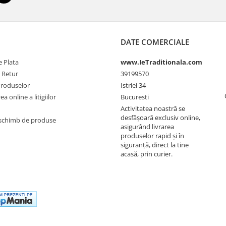
DATE COMERCIALE
 Plata
www.IeTraditionala.com
e Retur
39199570
Produselor
Istriei 34
a online a litigiilor
Bucuresti
Activitatea noastră se
desfășoară exclusiv online,
schimb de produse
asigurând livrarea
produselor rapid și în
siguranță, direct la tine
acasă, prin curier.