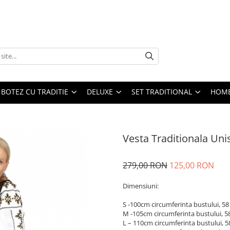
BOTEZ CU TRADITIE
DELUXE
SET TRADITIONAL
HOME
Vesta Traditionala Uni
279,00 RON
125,00 RON
Dimensiuni:
S -100cm circumferinta bustului, 5
M -105cm circumferinta bustului, 5
L – 110cm circumferinta bustului, 