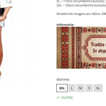
XL – 115cm circumferinta bustului,
2XL – 120cm circumferinta bustului
Modelul din imagine are 160cm, 59k
Informatie:
Marime
:
2XL
L
M
S
XL
IN STOC