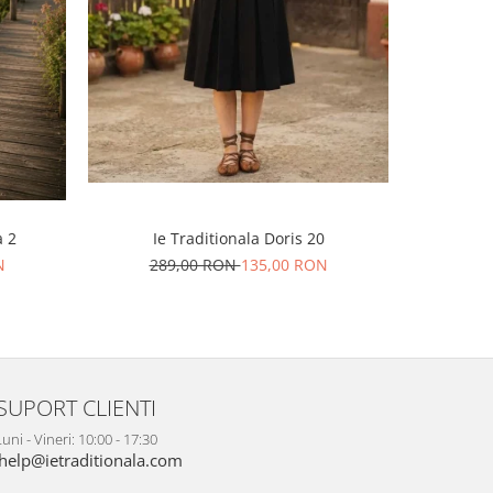
-46%
Ie Traditionala Doris 20
a 2
Rochi
289,00 RON
135,00 RON
N
51
SUPORT CLIENTI
uni - Vineri: 10:00 - 17:30
help@ietraditionala.com