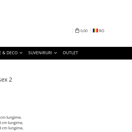
0,00
RO
 & DECO
SUVENIRURI
OUTLET
sex 2
8 cm lungime,
8 cm lungime,
58 cm lungime,