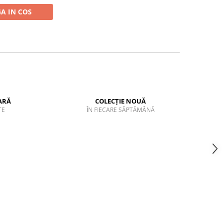
A IN COS
ARĂ
COLECȚIE NOUĂ
TE
ÎN FIECARE SĂPTĂMÂNĂ