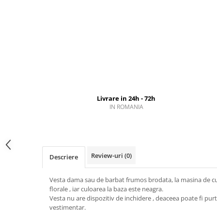
Livrare in 24h - 72h
IN ROMANIA
Review-uri
(0)
Descriere
Vesta dama sau de barbat frumos brodata, la masina de cu
florale , iar culoarea la baza este neagra.
Vesta nu are dispozitiv de inchidere , deaceea poate fi purta
vestimentar.