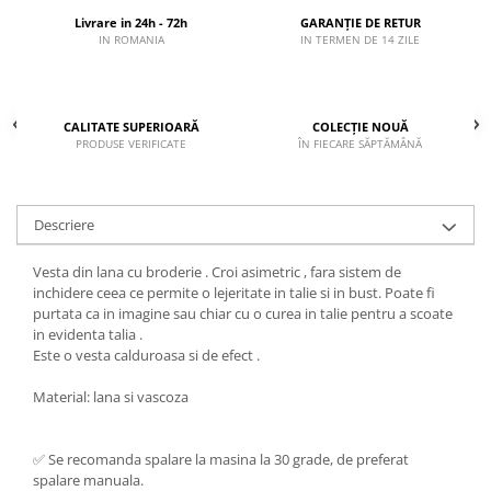
Livrare in 24h - 72h
GARANȚIE DE RETUR
IN ROMANIA
IN TERMEN DE 14 ZILE
CALITATE SUPERIOARĂ
COLECȚIE NOUĂ
PRODUSE VERIFICATE
ÎN FIECARE SĂPTĂMÂNĂ
Descriere
Vesta din lana cu broderie . Croi asimetric , fara sistem de
inchidere ceea ce permite o lejeritate in talie si in bust. Poate fi
purtata ca in imagine sau chiar cu o curea in talie pentru a scoate
in evidenta talia .
Este o vesta calduroasa si de efect .
Material: lana si vascoza
✅ Se recomanda spalare la masina la 30 grade, de preferat
spalare manuala.