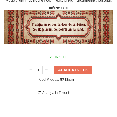
Modelul din imagine are 1.60cm, 60kg si 84cm circumferinta bustului.
Informatie:
IN STOC
ADAUGA IN COS
Cod Produs:
8713gin
Adauga la Favorite