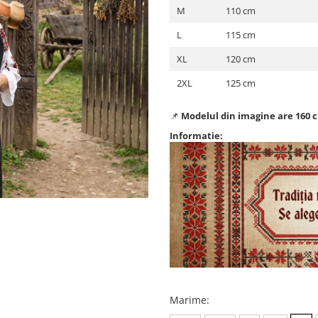
M
110 cm
L
115 cm
XL
120 cm
2XL
125 cm
📌
Modelul din imagine are 160 c
Informatie:
Marime
: