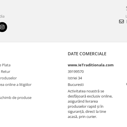
dia
L
DATE COMERCIALE
 Plata
www.IeTraditionala.com
e Retur
39199570
Produselor
Istriei 34
a online a litigiilor
Bucuresti
Activitatea noastră se
desfășoară exclusiv online,
schimb de produse
asigurând livrarea
produselor rapid și în
siguranță, direct la tine
acasă, prin curier.