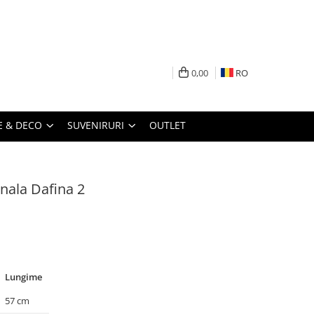
0,00
RO
 & DECO
SUVENIRURI
OUTLET
onala Dafina 2
Lungime
57 cm