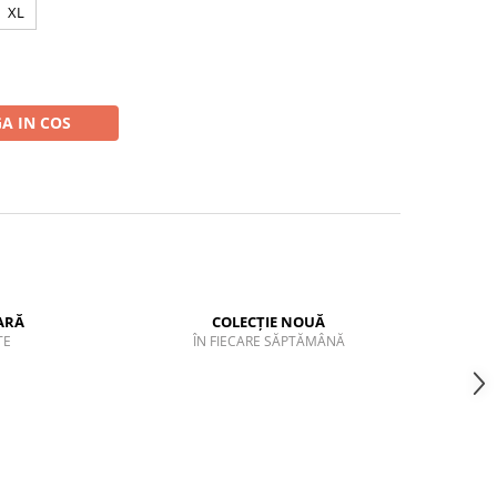
XL
A IN COS
ARĂ
COLECȚIE NOUĂ
TE
ÎN FIECARE SĂPTĂMÂNĂ