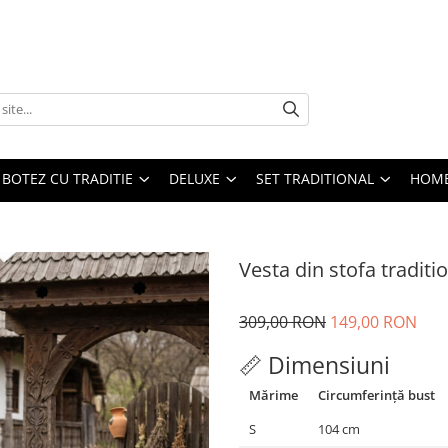
BOTEZ CU TRADITIE
DELUXE
SET TRADITIONAL
HOME
Vesta din stofa traditi
309,00 RON
149,00 RON
📏 Dimensiuni
Mărime
Circumferință bust
S
104 cm