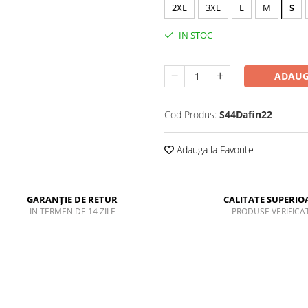
2XL
3XL
L
M
S
IN STOC
ADAUG
Cod Produs:
S44Dafin22
Adauga la Favorite
GARANȚIE DE RETUR
CALITATE SUPERIO
IN TERMEN DE 14 ZILE
PRODUSE VERIFICA