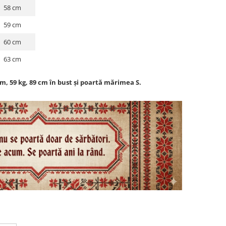
58 cm
59 cm
60 cm
63 cm
m, 59 kg, 89 cm în bust și poartă mărimea S.