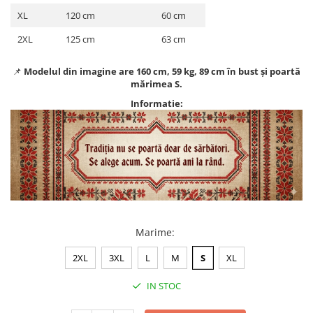
XL
120 cm
60 cm
2XL
125 cm
63 cm
📌
Modelul din imagine are 160 cm, 59 kg, 89 cm în bust și poartă
mărimea S.
Informatie:
Marime
:
2XL
3XL
L
M
S
XL
IN STOC